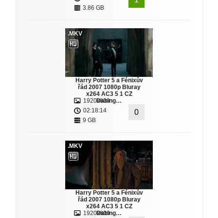
3.86 GB
.MKV
Harry Potter 5 a Fénixův
řád 2007 1080p Bluray
x264 AC3 5 1 CZ
1920x800
Dabing…
02:18:14
0
9 GB
.MKV
Harry Potter 5 a Fénixův
řád 2007 1080p Bluray
x264 AC3 5 1 CZ
1920x800
Dabing…