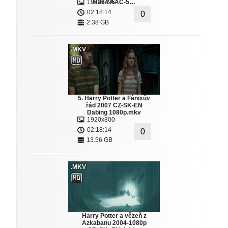
1920x796
H264 AAC-5…
02:18:14
0
2.38 GB
.MKV
5. Harry Potter a Fénixův
řád 2007 CZ-SK-EN
Dabing 1080p.mkv
1920x800
02:18:14
0
13.56 GB
.MKV
Harry Potter a vězeň z
Azkabanu 2004-1080p