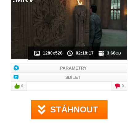
NÁHLED VIDEA
NENÍ K DISPOZICI
1280x528
02:18:17
3.68
GB
PARAMETRY
SDÍLET
0
0
STÁHNOUT