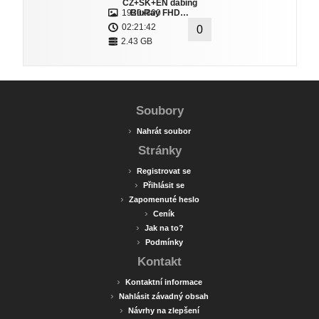
CZ+SK+EN dabing
1920x800
BluRay FHD…
02:21:42
0
2.43 GB
Soubory
›
Nahrát soubor
Stránky
›
Registrovat se
›
Přihlásit se
›
Zapomenuté heslo
›
Ceník
›
Jak na to?
›
Podmínky
Kontakt
›
Kontaktní informace
›
Nahlásit závadný obsah
›
Návrhy na zlepšení