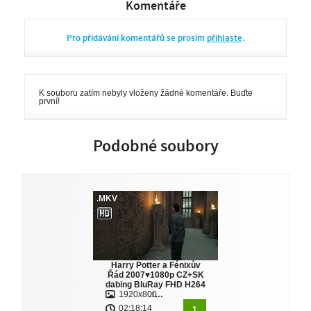
Komentáře
Pro přidávání komentářů se prosím
přihlaste
.
K souboru zatím nebyly vloženy žádné komentáře. Buďte
první!
Podobné soubory
.MKV
Harry Potter a Fénixův
Řád 2007♥1080p CZ+SK
dabing BluRay FHD H264
1920x800
♫…
02:18:14
1