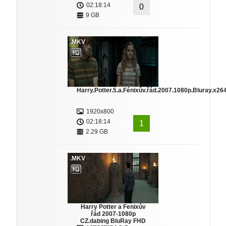
02:18:14
0
9 GB
.MKV
Harry.Potter.5.a.Fénixův.řád.2007.1080p.Bluray.x2
1920x800
02:18:14
1
2.29 GB
.MKV
Harry Potter a Fenixův
řád 2007-1080p
CZ.dabing BluRay FHD