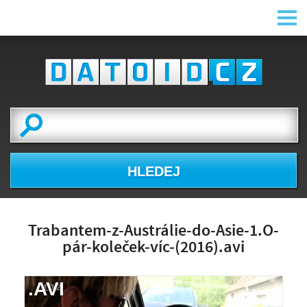
HLEDEJ
Trabantem-z-Austrálie-do-Asie-1.O-
pár-koleček-víc-(2016).avi
.AVI