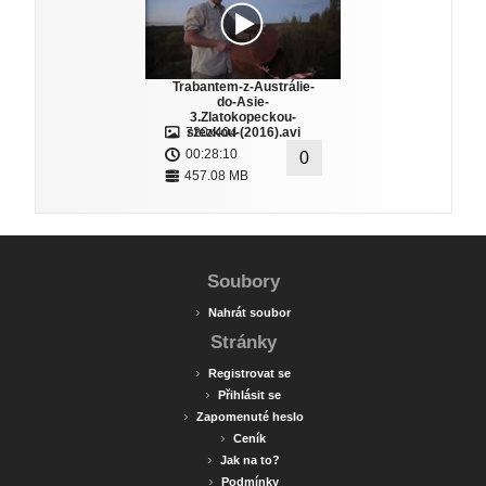
Trabantem-z-Austrálie-
do-Asie-
3.Zlatokopeckou-
720x404
stezkou-(2016).avi
00:28:10
0
457.08 MB
Soubory
›
Nahrát soubor
Stránky
›
Registrovat se
›
Přihlásit se
›
Zapomenuté heslo
›
Ceník
›
Jak na to?
›
Podmínky