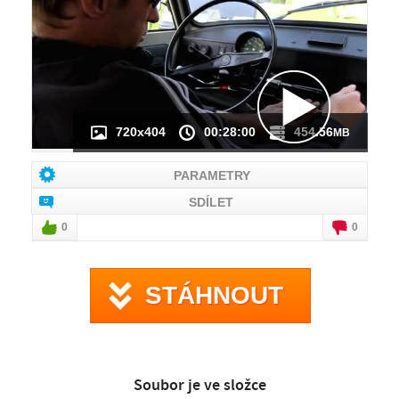
NÁHLED VIDEA
NENÍ K DISPOZICI
720x404
00:28:00
454.56
MB
PARAMETRY
SDÍLET
0
0
STÁHNOUT
Soubor je ve složce