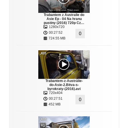
Trabantem z Australie do
Asie Ep - 04 Na hranu
pustiny (2016) 720p Cz…
1280x720
00:27:52
0
724.55 MB
.AVI
Trabantem-z-Austrálie-
do-Asie-2.Bitva-s-
byrokraty-(2016).avi
720x404
00:27:51
0
452 MB
.AVI