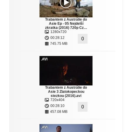
Trabantem z Austrálie do
Asie Ep - 05 Nejdelší
zkratka (2016) 720p Cz…
1280x720
00:28:12
0
745.75 MB
.AVI
Trabantem z Austrálie do
Asie 3 Zlatokopeckou
stezkou (2016).avi
720x404
00:28:10
0
457.08 MB
.AVI