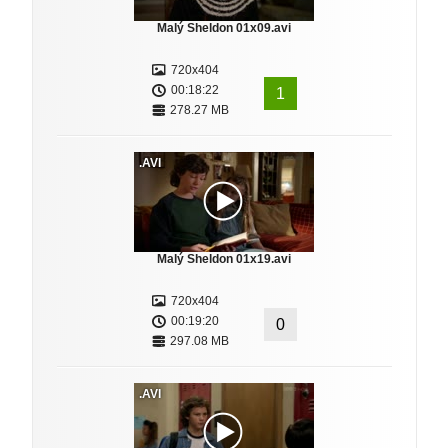
Malý Sheldon 01x09.avi
720x404
00:18:22
1
278.27 MB
.AVI
Malý Sheldon 01x19.avi
720x404
00:19:20
0
297.08 MB
.AVI