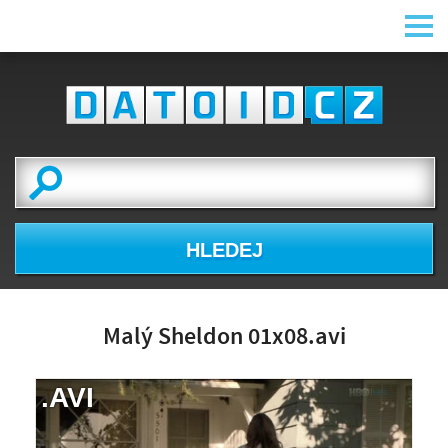
HLEDEJ
Malý Sheldon 01x08.avi
.AVI
NÁHLED VIDEA
NENÍ K DISPOZICI