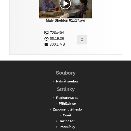
Malý Sheldon 01x17.avi
720x404
00:19:36
0
300.1 MB
Soubory
›
Nahrát soubor
Stránky
›
Registrovat se
›
Přihlásit se
›
Zapomenuté heslo
›
Ceník
›
Jak na to?
›
Podmínky