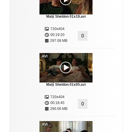
Malý Sheldon 01x19.avi
720x404
00:19:20
0
297.08 MB
.AVI
Malý Sheldon 01x05.avi
720x404
00:18:45
0
290.06 MB
.AVI