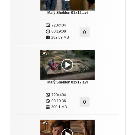
Malý Sheldon 01x12.avi
720x404
00:19:08
0
282.89 MB
.AVI
Malý Sheldon 01x17.avi
720x404
00:19:36
0
300.1 MB
.AVI