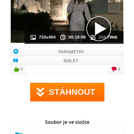
720x404
00:18:06
268.79
MB
PARAMETRY
SDÍLET
0
0
STÁHNOUT
Soubor je ve složce