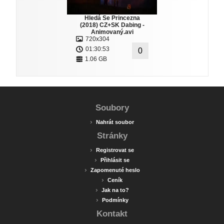
Hledá Se Princezna
(2018) CZ+SK Dabing -
Animovaný.avi
720x304
01:30:53
0
1.06 GB
Soubory
›
Nahrát soubor
Stránky
›
Registrovat se
›
Přihlásit se
›
Zapomenuté heslo
›
Ceník
›
Jak na to?
›
Podmínky
Kontakt