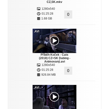
CZ,SK.mkv
1280x540
01:25:28
0
1.68 GB
.AVI
Příběh Koček - Cats
(2018) CZ+SK Dabing -
Animovaný.avi
1280x540
01:25:28
0
926.84 MB
.AVI