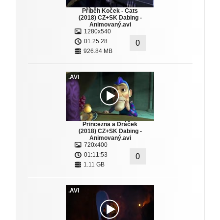
Příběh Koček - Cats
(2018) CZ+SK Dabing -
Animovaný.avi
1280x540
01:25:28
0
926.84 MB
.AVI
Princezna a Dráček
(2018) CZ+SK Dabing -
Animovaný.avi
720x400
01:11:53
0
1.11 GB
.AVI