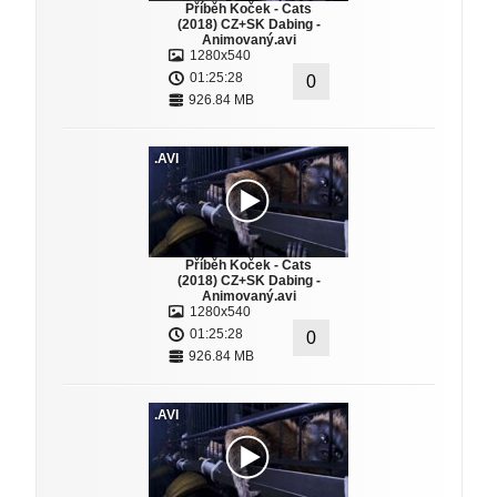
Příběh Koček - Cats
(2018) CZ+SK Dabing -
Animovaný.avi
1280x540
01:25:28
0
926.84 MB
.AVI
Příběh Koček - Cats
(2018) CZ+SK Dabing -
Animovaný.avi
1280x540
01:25:28
0
926.84 MB
.AVI