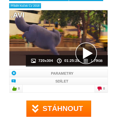
Příběh Koček Cz 2018
.AVI
NÁHLED VIDEA
NENÍ K DISPOZICI
720x304
01:25:28
1.79
GB
PARAMETRY
SDÍLET
0
0
STÁHNOUT