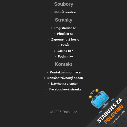
Soubory
›
Nahrát soubor
Stránky
›
Registrovat se
›
Přihlásit se
›
Zapomenuté heslo
›
Ceník
›
Jak na to?
›
Podmínky
Kontakt
›
Kontaktní informace
›
Nahlásit závadný obsah
›
Návrhy na zlepšení
›
Facebooková stránka
© 2026 Datoid.cz