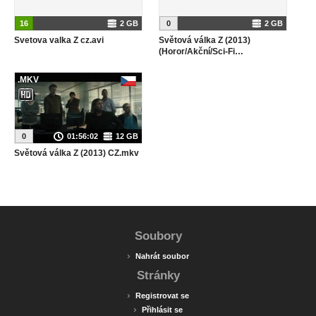
16
2 GB
0
2 GB
Svetova valka Z cz.avi
Světová válka Z (2013)
(Horor/Akční/Sci-Fi…
.MKV
0
01:56:02
12 GB
Světová válka Z (2013) CZ.mkv
Soubory
›
Nahrát soubor
Stránky
›
Registrovat se
›
Přihlásit se