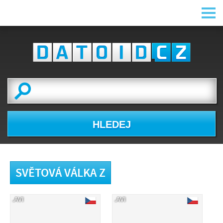
HLEDEJ
SVĚTOVÁ VÁLKA Z
.AVI
.AVI