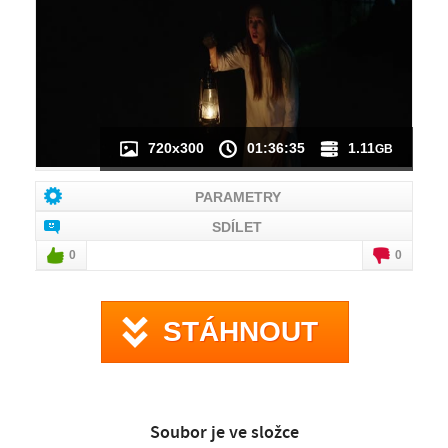
NÁHLED VIDEA
NENÍ K DISPOZICI
720x300
01:36:35
1.11
GB
PARAMETRY
SDÍLET
0
0
STÁHNOUT
Soubor je ve složce