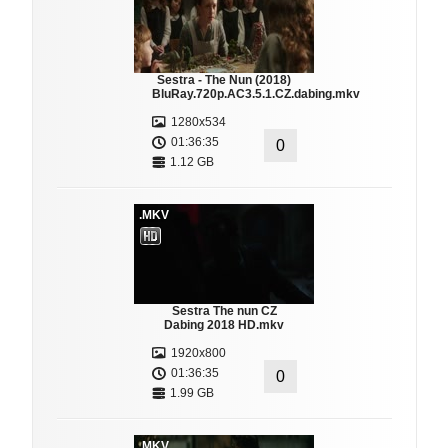
Sestra - The Nun (2018)
BluRay.720p.AC3.5.1.CZ.dabing.mkv
1280x534
01:36:35
0
1.12 GB
.MKV
Sestra The nun CZ
Dabing 2018 HD.mkv
1920x800
01:36:35
0
1.99 GB
.MKV