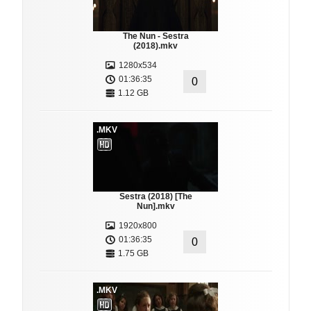
The Nun - Sestra
(2018).mkv
1280x534
01:36:35
0
1.12 GB
.MKV
Sestra (2018) [The
Nun].mkv
1920x800
01:36:35
0
1.75 GB
.MKV