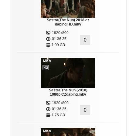
Sestra(The Nun) 2018 cz
dabing HD.mkv
1920x800
01:36:35
0
1.99 GB
.MKV
Sestra The Nun (2018)
1080p CZdabing.mkv
1920x800
01:36:35
0
1.75 GB
.MKV