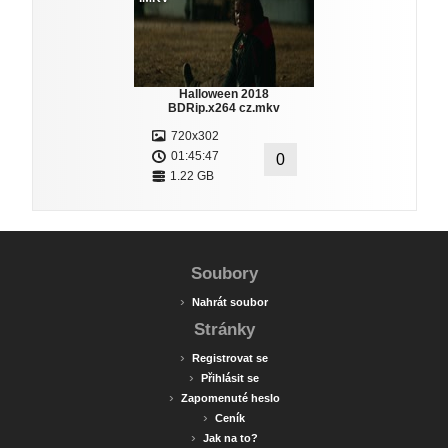
Halloween 2018
BDRip.x264 cz.mkv
720x302
01:45:47
0
1.22 GB
Soubory
›
Nahrát soubor
Stránky
›
Registrovat se
›
Přihlásit se
›
Zapomenuté heslo
›
Ceník
›
Jak na to?