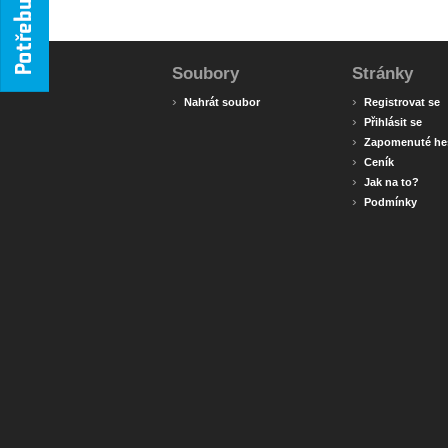
Soubory
Stránky
›
›
Nahrát soubor
Registrovat se
›
Přihlásit se
›
Zapomenuté he
›
Ceník
›
Jak na to?
›
Podmínky