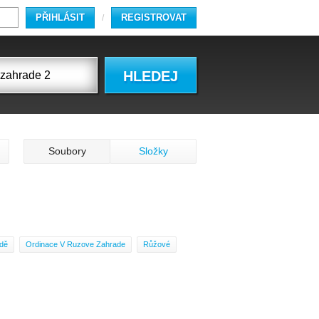
PŘIHLÁSIT
REGISTROVAT
/
HLEDEJ
Soubory
Složky
dě
Ordinace V Ruzove Zahrade
Růžové