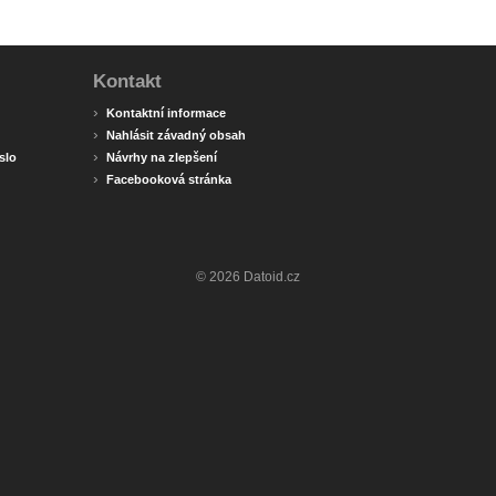
Kontakt
›
Kontaktní informace
›
Nahlásit závadný obsah
›
slo
Návrhy na zlepšení
›
Facebooková stránka
© 2026 Datoid.cz