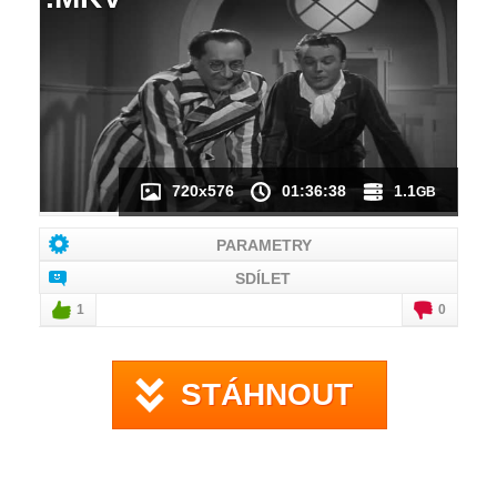
NÁHLED VIDEA
NENÍ K DISPOZICI
720x576
01:36:38
1.1
GB
PARAMETRY
SDÍLET
1
0
STÁHNOUT