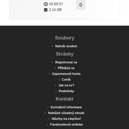
02:00:57
0
2.14 GB
Soubory
›
Nahrát soubor
Stránky
›
Registrovat se
›
Přihlásit se
›
Zapomenuté heslo
›
Ceník
›
Jak na to?
›
Podmínky
Kontakt
›
Kontaktní informace
›
Nahlásit závadný obsah
›
Návrhy na zlepšení
›
Facebooková stránka