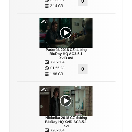
02:00:57
0
2.14 GB
.AVI
Pašerák 2018 CZ dabing
BluRay HQ AC3-5.1
XviD.avi
720x304
01:56:28
0
1.98 GB
.AVI
Ničitelka 2018 CZ dabing
BluRay HQ XviD AC3-5.1
avi
720x304