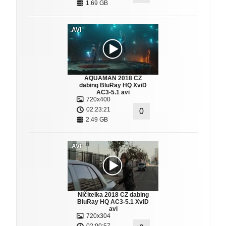
1.69 GB
.AVI
AQUAMAN 2018 CZ
dabing BluRay HQ XviD
AC3-5.1 avi
720x400
02:23:21
0
2.49 GB
.AVI
Ničitelka 2018 CZ dabing
BluRay HQ AC3-5.1 XviD
avi
720x304