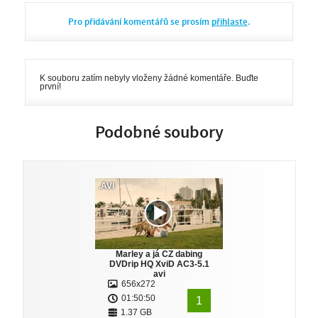
Pro přidávání komentářů se prosím
přihlaste
.
K souboru zatím nebyly vloženy žádné komentáře. Buďte
první!
Podobné soubory
.AVI
Marley a já CZ dabing
DVDrip HQ XviD AC3-5.1
avi
656x272
01:50:50
1
1.37 GB