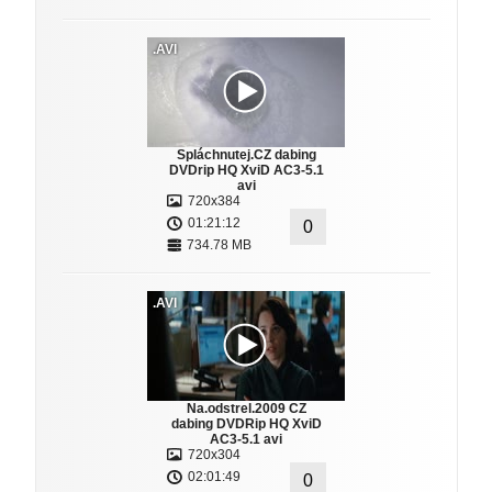
.AVI
Spláchnutej.CZ dabing
DVDrip HQ XviD AC3-5.1
avi
720x384
01:21:12
0
734.78 MB
.AVI
Na.odstrel.2009 CZ
dabing DVDRip HQ XviD
AC3-5.1 avi
720x304
02:01:49
0