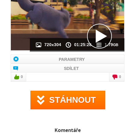
NÁHLED VIDEA
NENÍ K DISPOZICI
720x304
01:25:28
1.79
GB
PARAMETRY
SDÍLET
0
0
STÁHNOUT
Komentáře