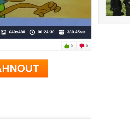
640x480
00:24:30
380.45
MB
0
0
ÁHNOUT