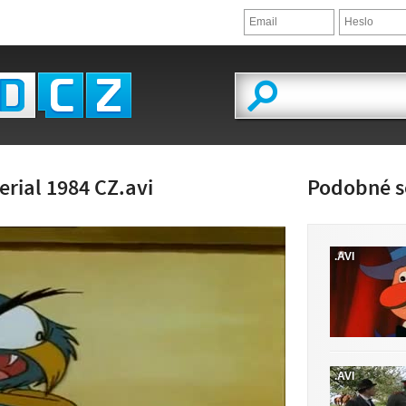
rial 1984 CZ.avi
Podobné s
.AVI
LED VIDEA
.AVI
 K DISPOZICI