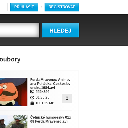
PŘIHLÁSIT
REGISTROVAT
/
HLEDEJ
oubory
Ferda Mravenec-Animov
ana Pohádka, Českoslov
ensko,1984.avi
556x356
01:36:25
0
1001.29 MB
Četnické humoresky 01x
08 Ferda Mravenec.avi