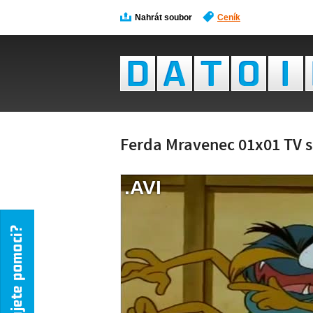
Nahrát soubor
Ceník
Ferda Mravenec 01x01 TV se
.AVI
NÁH
NENÍ