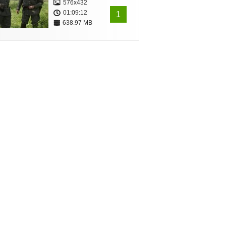
576x432
01:09:12
1
638.97 MB