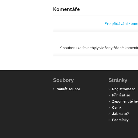
Komentáře
Pro přidávání kom
K souboru zatím nebyly vloženy žádné komentá
Soubory
Stránky
›
›
Nahrát soubor
Registrovat se
›
Přihlásit se
›
Zapomenuté he
›
Ceník
›
Jak na to?
›
Podmínky