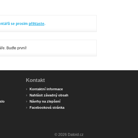
entářů se prosím
přihlaste
.
ře. Buďte první!
Kontakt
›
Kontaktní informace
›
Nahlásit závadný obsah
›
slo
Návrhy na zlepšení
›
Facebooková stránka
© 2026 Datoid.cz