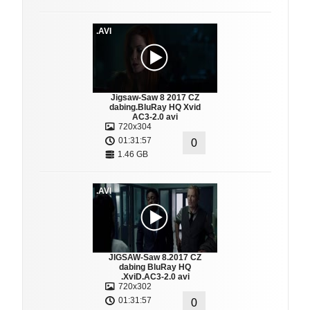
.AVI
Jigsaw-Saw 8 2017 CZ
dabing.BluRay HQ Xvid
AC3-2.0 avi
720x304
01:31:57
0
1.46 GB
.AVI
JIGSAW-Saw 8.2017 CZ
dabing BluRay HQ
.XviD.AC3-2.0 avi
720x302
01:31:57
0