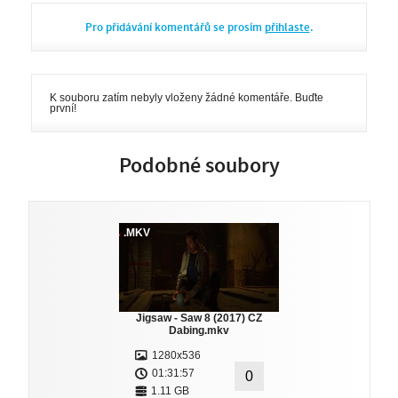
Pro přidávání komentářů se prosím
přihlaste
.
K souboru zatím nebyly vloženy žádné komentáře. Buďte
první!
Podobné soubory
.MKV
Jigsaw - Saw 8 (2017) CZ
Dabing.mkv
1280x536
01:31:57
0
1.11 GB