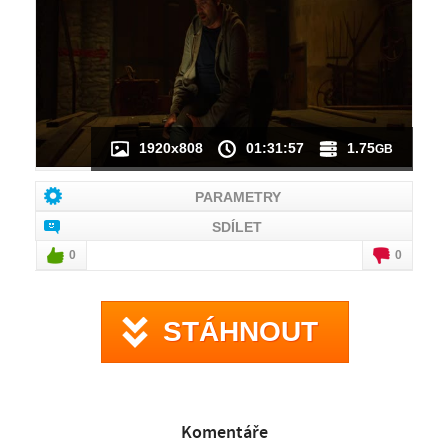
NÁHLED VIDEA
NENÍ K DISPOZICI
1920x808
01:31:57
1.75
GB
PARAMETRY
SDÍLET
0
0
STÁHNOUT
Komentáře