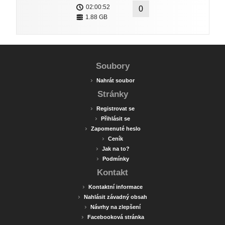
02:00:52
0
1.88 GB
Soubory
›
Nahrát soubor
Stránky
›
Registrovat se
›
Přihlásit se
›
Zapomenuté heslo
›
Ceník
›
Jak na to?
›
Podmínky
Kontakt
›
Kontaktní informace
›
Nahlásit závadný obsah
›
Návrhy na zlepšení
›
Facebooková stránka