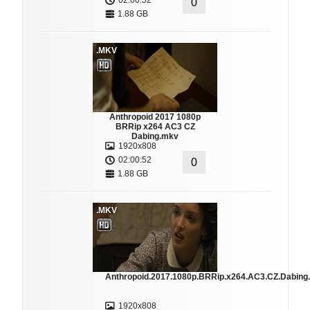
02:00:52
0
1.88 GB
.MKV
Anthropoid 2017 1080p
BRRip x264 AC3 CZ
Dabing.mkv
1920x808
02:00:52
0
1.88 GB
.MKV
Anthropoid.2017.1080p.BRRip.x264.AC3.CZ.Dabing
1920x808