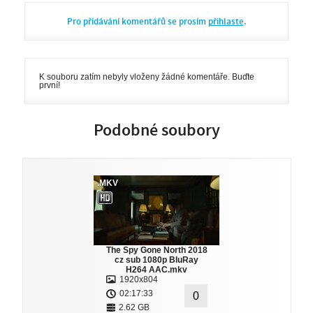
Pro přidávání komentářů se prosím
přihlaste
.
K souboru zatím nebyly vloženy žádné komentáře. Buďte
první!
Podobné soubory
.MKV
The Spy Gone North 2018
cz sub 1080p BluRay
H264 AAC.mkv
1920x804
02:17:33
0
2.62 GB