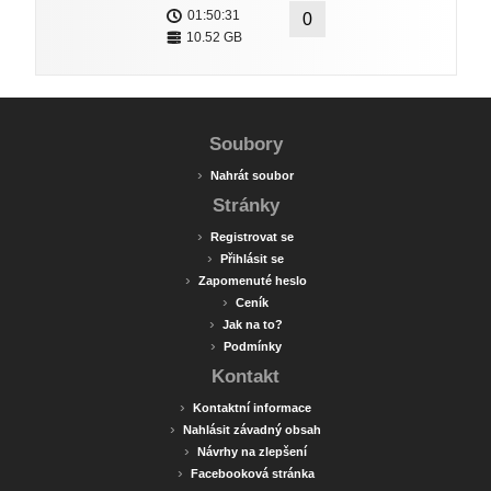
01:50:31
0
10.52 GB
Soubory
›
Nahrát soubor
Stránky
›
Registrovat se
›
Přihlásit se
›
Zapomenuté heslo
›
Ceník
›
Jak na to?
›
Podmínky
Kontakt
›
Kontaktní informace
›
Nahlásit závadný obsah
›
Návrhy na zlepšení
›
Facebooková stránka