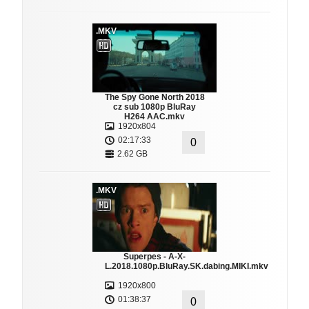
.MKV
The Spy Gone North 2018
cz sub 1080p BluRay
H264 AAC.mkv
1920x804
02:17:33
0
2.62 GB
.MKV
Superpes - A-X-
L.2018.1080p.BluRay.SK.dabing.MIKI.mkv
1920x800
01:38:37
0