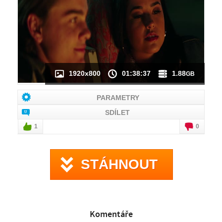
NÁHLED VIDEA
NENÍ K DISPOZICI
1920x800
01:38:37
1.88
GB
PARAMETRY
SDÍLET
1
0
STÁHNOUT
Komentáře