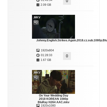
01:49:34
0
2.09 GB
.MKV
Johnny.English.Strikes.Again.2018.cz.sub.1080p.
1920x804
01:28:33
0
1.67 GB
.MKV
On Your Wedding Day
2018 KOREAN 1080p
BluRay H264 AAC.mkv
1920x1080