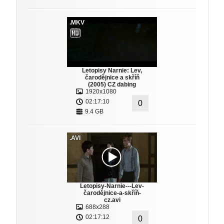
.MKV
Letopisy Narnie: Lev,
čarodějnice a skříň
(2005) CZ dabing
1920x1080
02:17:10
0
9.4 GB
.AVI
Letopisy-Narnie---Lev-
čarodějnice-a-skříň-
cz.avi
688x288
02:17:12
0