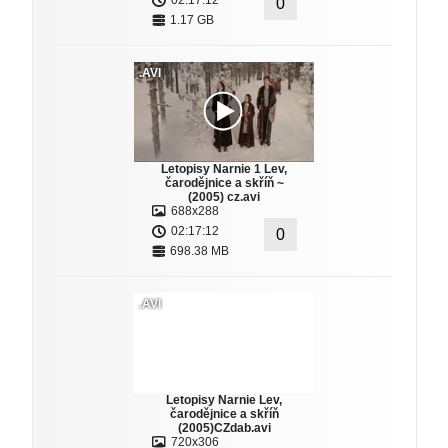
02:17:12
0
1.17 GB
.AVI
Letopisy Narnie 1 Lev,
čarodějnice a skříň ~
(2005) cz.avi
688x288
02:17:12
0
698.38 MB
.AVI
Letopisy Narnie Lev,
čarodějnice a skříň
(2005)CZdab.avi
720x306