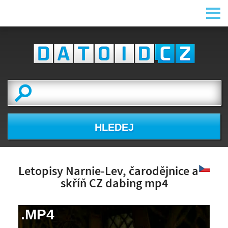
HLEDEJ
Letopisy Narnie-Lev, čarodějnice a
skříň CZ dabing mp4
.MP4