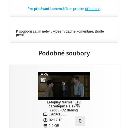
Pro přidávání komentářů se prosím
přihlaste
.
K souboru zatím nebyly vloženy žádné komentáře. Buďte
první!
Podobné soubory
.MKV
Letopisy Narnie: Lev,
čarodějnice a skříň
(2005) CZ dabing
1920x1080
02:17:10
0
9.4 GB