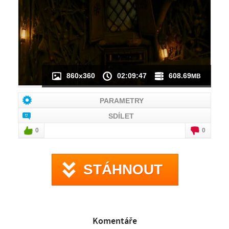
NÁHLED VIDEA
NENÍ K DISPOZICI
860x360
02:09:47
608.69
MB
PARAMETRY
SDÍLET
0
0
STÁHNOUT
Komentáře