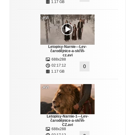
1.17 GB
.AVI
Letopisy-Narnie---Lev-
čarodějnice-a-skříň-
cz.avi
688x288
02:17:12
0
1.17 GB
.AVI
Letopisy-Narnie-1---Lev-
čarodějnice-a-skříň-
CZ.avi
688x288