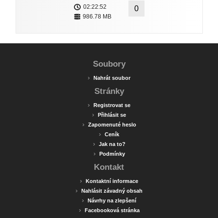
02:22:52
0
986.78 MB
Soubory
›
Nahrát soubor
Stránky
›
Registrovat se
›
Přihlásit se
›
Zapomenuté heslo
›
Ceník
›
Jak na to?
›
Podmínky
Kontakt
›
Kontaktní informace
›
Nahlásit závadný obsah
›
Návrhy na zlepšení
›
Facebooková stránka