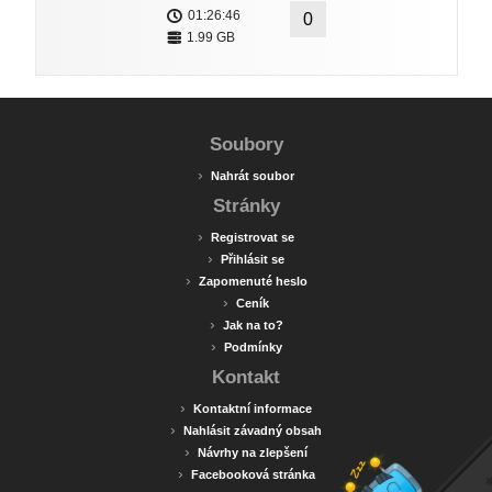
01:26:46
0
1.99 GB
Soubory
›
Nahrát soubor
Stránky
›
Registrovat se
›
Přihlásit se
›
Zapomenuté heslo
›
Ceník
›
Jak na to?
›
Podmínky
Kontakt
›
Kontaktní informace
›
Nahlásit závadný obsah
›
Návrhy na zlepšení
›
Facebooková stránka