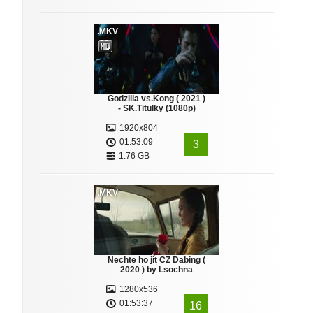
.MKV
Godzilla vs.Kong ( 2021 )
- SK.Titulky (1080p)
1920x804
01:53:09
3
1.76 GB
.MKV
Nechte ho jít CZ Dabing (
2020 ) by Lsochna
1280x536
01:53:37
16