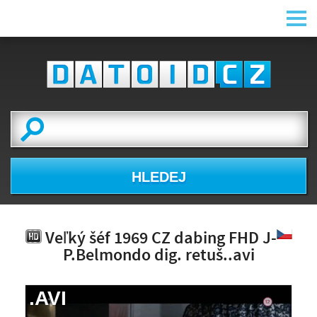
HLEDEJ
Veľký šéf 1969 CZ dabing FHD J-
P.Belmondo dig. retuš..avi
.AVI