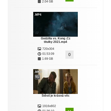
2.04 GB
.MP4
Godzilla vs. Kong .Cz
titulky 2021.mp4
720x304
01:53:09
0
1.69 GB
.MKV
Štěstí je krásná věc
1916x802