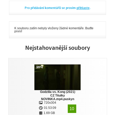
Pro přidávání komentářů se prosím
přihlaste
.
K souboru zatím nebyly vloženy žádné komentáře. Buďte
první!
Nejstahovanější soubory
.MP4
Godzilla vs. Kong (2021)
CZ Titulky
NOVINKA.mp4.puskyn
720x304
01:53:09
10
1.69 GB