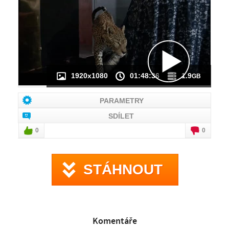
NÁHLED VIDEA
NENÍ K DISPOZICI
1920x1080
01:48:36
1.9
GB
PARAMETRY
SDÍLET
0
0
STÁHNOUT
Komentáře