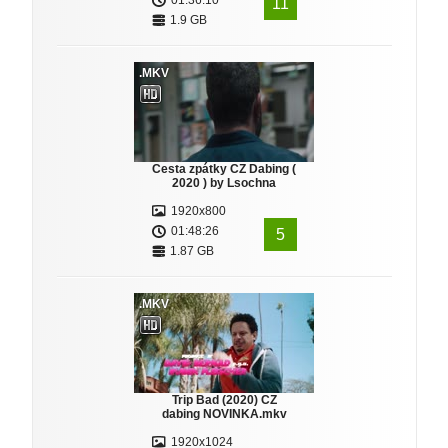
01:36:10
11
1.9 GB
.MKV
Cesta zpátky CZ Dabing (
2020 ) by Lsochna
1920x800
01:48:26
5
1.87 GB
.MKV
Trip Bad (2020) CZ
dabing NOVINKA.mkv
1920x1024