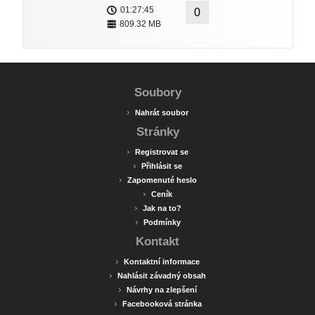
01:27:45
0
809.32 MB
Soubory
›
Nahrát soubor
Stránky
›
Registrovat se
›
Přihlásit se
›
Zapomenuté heslo
›
Ceník
›
Jak na to?
›
Podmínky
Kontakt
›
Kontaktní informace
›
Nahlásit závadný obsah
›
Návrhy na zlepšení
›
Facebooková stránka