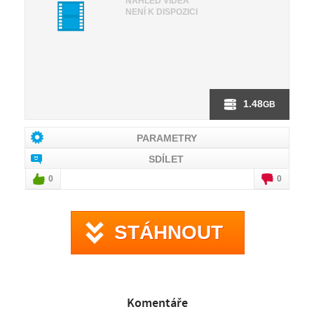
NÁHLED VIDEA
NENÍ K DISPOZICI
1.48
GB
PARAMETRY
SDÍLET
0
0
STÁHNOUT
Komentáře