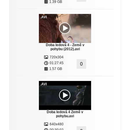
1.39 GB
.AVI
Doba ledová 4 - Země v
pohybu (2012).avi
720x304
01:27:45
0
1.57 GB
.AVI
Doba ledová 4 Země v
pohybu.avi
640x480