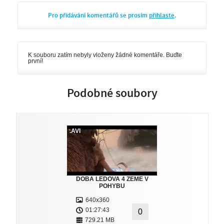
Pro přidávání komentářů se prosím
přihlaste
.
K souboru zatím nebyly vloženy žádné komentáře. Buďte
první!
Podobné soubory
.AVI
DOBA LEDOVA 4 ZEME V
POHYBU
640x360
01:27:43
0
729.21 MB