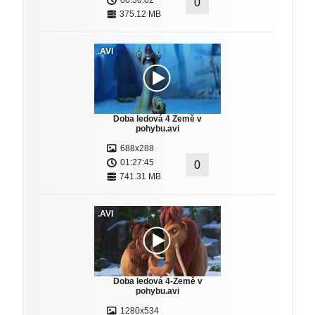
00:30:02
0
375.12 MB
.AVI
Doba ledová 4 Země v
pohybu.avi
688x288
01:27:45
0
741.31 MB
.AVI
Doba ledová 4-Země v
pohybu.avi
1280x534