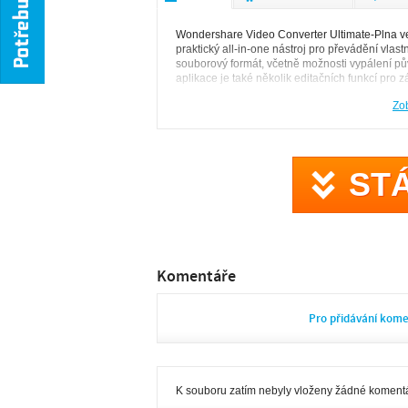
Wondershare Video Converter Ultimate-Plna v
praktický all-in-one nástroj pro převádění vlast
souborový formát, včetně možnosti vypálení p
aplikace je také několik editačních funkcí pro 
poskytuje možnost k vypálení na DVD disk, vy
Zob
ST
Komentáře
Pro přidávání kom
K souboru zatím nebyly vloženy žádné komentá