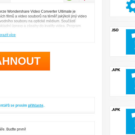
erze Wondershare Video Converter Ultimate je
ních filmů a video souborů na téměř jakýkoli jiný video
ůvodního souboru na optické médium. Součástí
základní úpravy a zásahy do kvality videa. Program
.ISO
tvoření DVD složky nebo ISO souboru.
razit více
ÁHNOUT
.APK
entářů se prosím
přihlaste
.
.APK
ře. Buďte první!