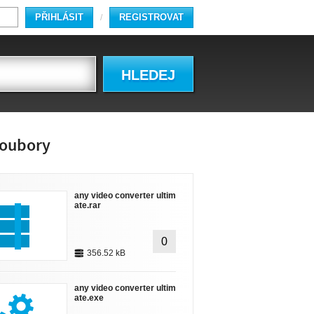
PŘIHLÁSIT
REGISTROVAT
/
HLEDEJ
oubory
any video converter ultim
ate.rar
0
356.52 kB
any video converter ultim
ate.exe