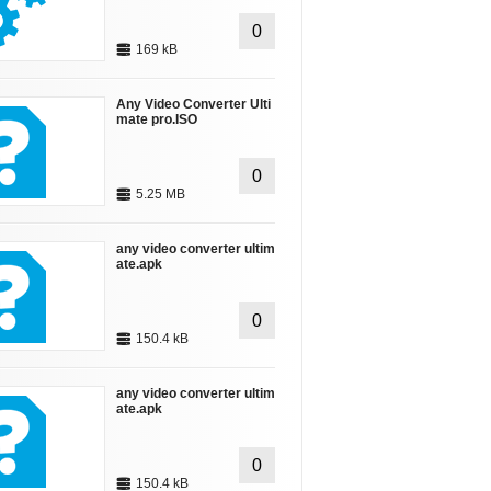
0
169 kB
Any Video Converter Ulti
mate pro.ISO
0
5.25 MB
any video converter ultim
ate.apk
0
150.4 kB
any video converter ultim
ate.apk
0
150.4 kB