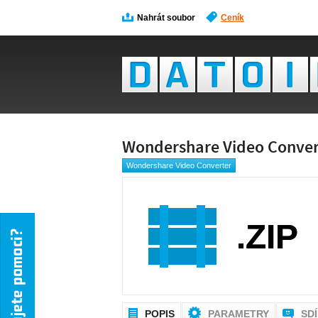
Nahrát soubor
Ceník
Wondershare Video Conver
Wondershare Video Converter
.ZIP
POPIS
PARAMETRY
SD