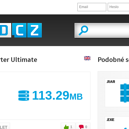
ter Ultimate
Podobné s
.RAR
113.29
MB
.EXE
ÍLET
1
0