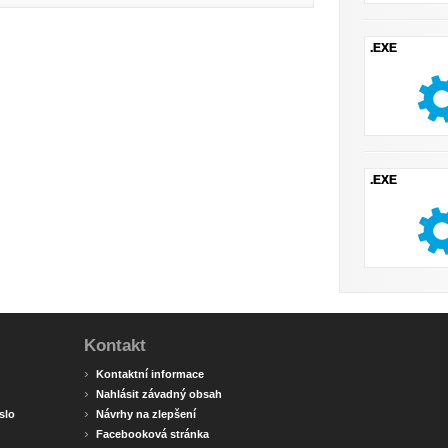
.EXE
.EXE
Kontakt
›
Kontaktní informace
›
Nahlásit závadný obsah
›
slo
Návrhy na zlepšení
›
Facebooková stránka