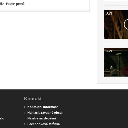
ře. Buďte první!
.AVI
.AVI
Kontakt
›
Kontaktní informace
›
Nahlásit závadný obsah
›
slo
Návrhy na zlepšení
›
Facebooková stránka