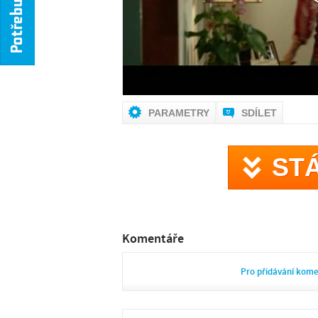
PARAMETRY
SDÍLET
ST
Komentáře
Pro přidávání kom