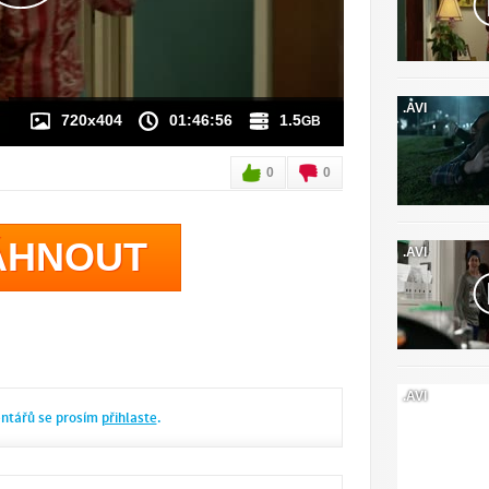
.AVI
720x404
01:46:56
1.5
GB
0
0
ÁHNOUT
.AVI
.AVI
entářů se prosím
přihlaste
.