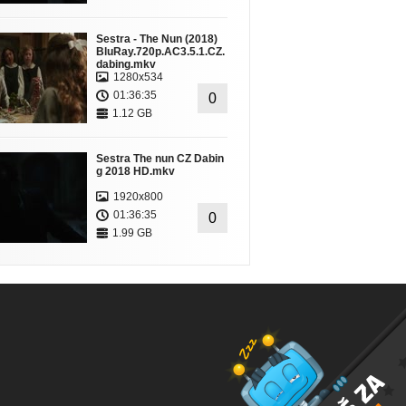
Sestra - The Nun (2018)
BluRay.720p.AC3.5.1.CZ.
dabing.mkv
1280x534
01:36:35
0
1.12 GB
Sestra The nun CZ Dabin
g 2018 HD.mkv
1920x800
01:36:35
0
1.99 GB