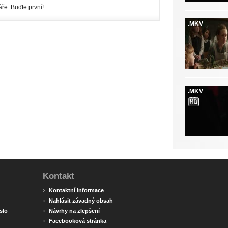
ře. Buďte první!
.MKV
.MKV
Kontakt
›
Kontaktní informace
›
Nahlásit závadný obsah
›
slo
Návrhy na zlepšení
›
Facebooková stránka