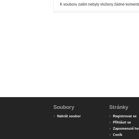
K souboru zatím nebyly vloženy žádné komentá
Soubory
Stránky
›
›
Nahrát soubor
Registrovat se
›
Přihlásit se
›
Zapomenuté he
›
Ceník