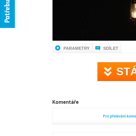
PARAMETRY
SDÍLET
ST
Komentáře
Pro přidávání kom