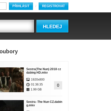
PŘIHLÁSIT
REGISTROVAT
/
HLEDEJ
oubory
Sestra(The Nun) 2018 cz
dabing HD.mkv
1920x800
01:36:35
0
1.99 GB
Sestra -The Nun CZ.dabin
g.mkv