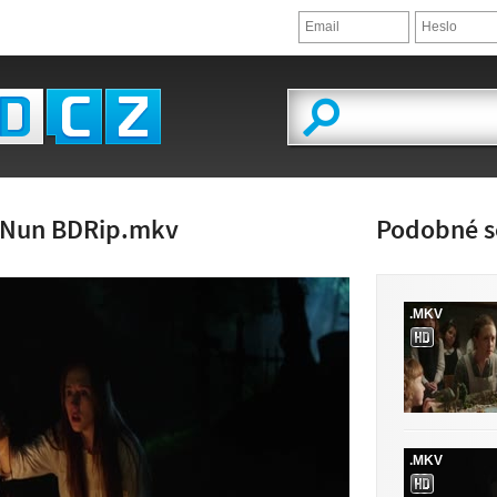
e Nun BDRip.mkv
Podobné s
.MKV
LED VIDEA
.MKV
 K DISPOZICI