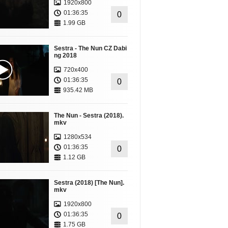
1920x800
01:36:35
0
1.99 GB
Sestra - The Nun CZ Dabi
ng 2018
720x400
01:36:35
0
935.42 MB
The Nun - Sestra (2018).
mkv
1280x534
01:36:35
0
1.12 GB
Sestra (2018) [The Nun].
mkv
1920x800
01:36:35
0
1.75 GB