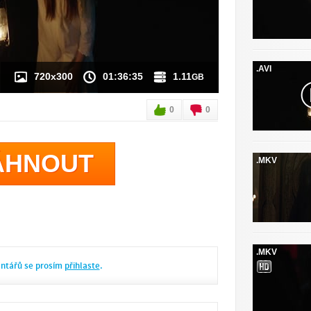
.AVI
720x300
01:36:35
1.11
GB
0
0
ÁHNOUT
.MKV
.MKV
entářů se prosím
přihlaste
.