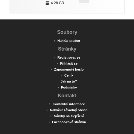
4.28 GB
Soubory
›
Nahrát soubor
Stránky
›
Registrovat se
›
Přihlásit se
›
Zapomenuté heslo
›
Ceník
›
Jak na to?
›
Podmínky
Kontakt
›
Kontaktní informace
›
Nahlásit závadný obsah
›
Návrhy na zlepšení
›
Facebooková stránka