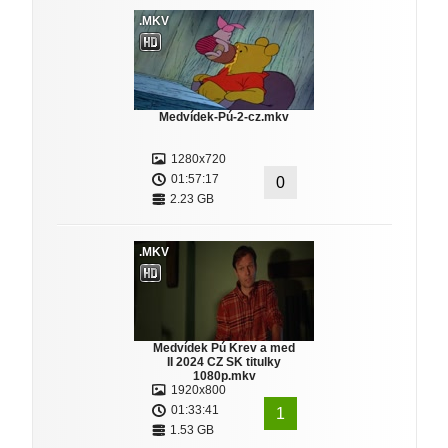
.MKV
Medvídek-Pú-2-cz.mkv
1280x720
01:57:17
0
2.23 GB
.MKV
Medvídek Pú Krev a med
II 2024 CZ SK titulky
1080p.mkv
1920x800
01:33:41
1
1.53 GB