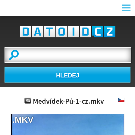
HLEDEJ
Medvídek-Pú-1-cz.mkv
.MKV
NÁHLED VIDEA
NENÍ K DISPOZICI