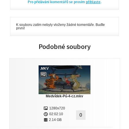
Pro přidávání komentářů se prosím
přihlaste
.
K souboru zatím nebyly vloženy žádné komentáře. Buďte
první!
Podobné soubory
.MKV
Medvídek-Pú-4-cz.mkv
1280x720
02:02:10
0
2.14 GB