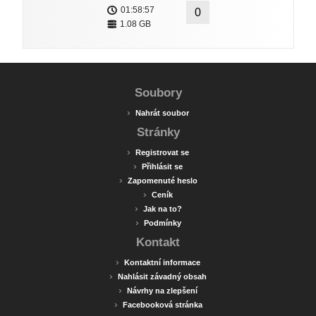
01:58:57
0
1.08 GB
Soubory
›
Nahrát soubor
Stránky
›
Registrovat se
›
Přihlásit se
›
Zapomenuté heslo
›
Ceník
›
Jak na to?
›
Podmínky
Kontakt
›
Kontaktní informace
›
Nahlásit závadný obsah
›
Návrhy na zlepšení
›
Facebooková stránka