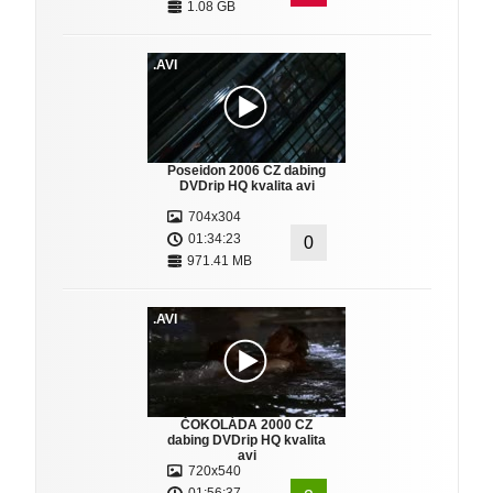
1.08 GB
.AVI
Poseidon 2006 CZ dabing
DVDrip HQ kvalita avi
704x304
01:34:23
0
971.41 MB
.AVI
ČOKOLÁDA 2000 CZ
dabing DVDrip HQ kvalita
avi
720x540