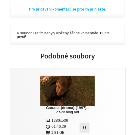
Pro přidávání komentářů se prosím
přihlaste
.
K souboru zatím nebyly vloženy žádné komentáře. Buďte
první!
Podobné soubory
.AVI
Gattaca-(drama)-(1997)--
cz-dabing.avi
1280x536
01:46:29
0
1.81 GB