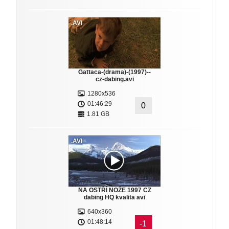
.AVI
Gattaca-(drama)-(1997)--
cz-dabing.avi
1280x536
01:46:29
0
1.81 GB
.AVI
NA OSTŘÍ NOŽE 1997 CZ
dabing HQ kvalita avi
640x360
01:48:14
-1