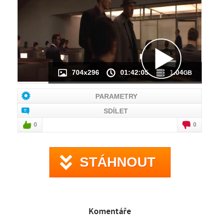
NÁHLED VIDEA
NENÍ K DISPOZICI
704x296
01:42:05
1.04
GB
PARAMETRY
SDÍLET
0
0
STÁHNOUT
Komentáře