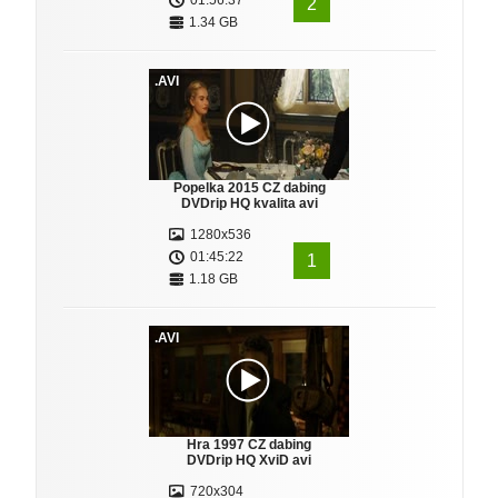
01:56:37
2
1.34 GB
.AVI
Popelka 2015 CZ dabing
DVDrip HQ kvalita avi
1280x536
01:45:22
1
1.18 GB
.AVI
Hra 1997 CZ dabing
DVDrip HQ XviD avi
720x304