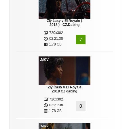
Zlý časy v El Royale (
2018 ) - CZ.Dabing
720x302
02:21:38
7
1.78 GB
.MKV
Zlý Časy v El Royale
2018 CZ dabing
720x302
02:21:38
0
1.78 GB
.MKV