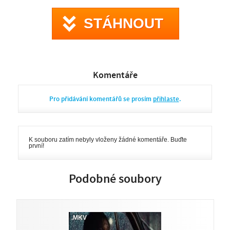
hostů na zdech, chátrající luxusní interiér, velký jukebox se
starými šlágry a neurotický zaměstnanec, který sám vše
STÁHNOUT
udržuje v chodu. Když se v jednom dni v hotelu sejde pět
hostů, je to podezřelé. Kněz, soulová zpěvačka, dvě dívky a
někdo, kdo na první pohled vypadá jako obchodní cestující.
Podezřelý je i hotel El Royale, který nejen ve svých stěnách a
pod podlahou skrývá mnohá tajemství. S příchodem noci a
dalších nezvaných hostů bude mít každý z přítomných v El
Royale aspoň jednu šanci na vlastní vykoupení. Než se vše
Komentáře
odebere do horoucích pekel.
Pro přidávání komentářů se prosím
přihlaste
.
K souboru zatím nebyly vloženy žádné komentáře. Buďte
první!
Podobné soubory
.MKV