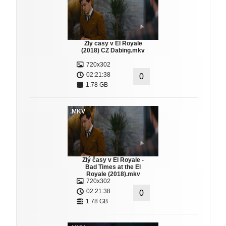
Zly casy v El Royale
(2018) CZ Dabing.mkv
720x302
02:21:38
0
1.78 GB
.MKV
Zlý časy v El Royale -
Bad Times at the El
Royale (2018).mkv
720x302
02:21:38
0
1.78 GB