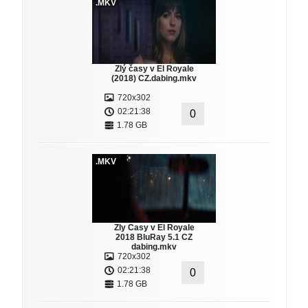
.MKV
Zlý časy v El Royale
(2018) CZ.dabing.mkv
720x302
02:21:38
0
1.78 GB
.MKV
Zly Casy v El Royale
2018 BluRay 5.1 CZ
dabing.mkv
720x302
02:21:38
0
1.78 GB