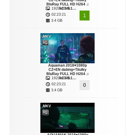
CZ+EN dabing+Titulky
BluRay FULL HD H264 ♫
1920x1080
AC3-5.1…
02:23:21
1
3.4 GB
.MKV
Aquaman 2018♥1080p
CZ+EN dabing+Titulky
BluRay FULL HD H264 ♫
1920x1080
AC3-5.1…
02:23:21
0
3.4 GB
.MKV