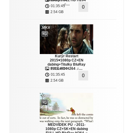
BluRay FULL HD H264
1920x804
♫…
01:35:45
0
2.54 GB
.MKV
Kurýr Restart
2015♥1080p CZ+EN
dabing+Titulky BluRay
FULL HD H264 ♫…
1920x804
01:35:45
0
2.54 GB
.MKV
MEDVÍDEK PÚ ♂2011-
1080p CZ+SK+EN dabing