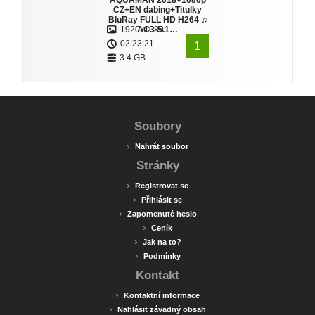
AQUAMAN 2018♥1080p
CZ+EN dabing+Titulky
BluRay FULL HD H264 ♫
1920x1080
AC3-5.1…
02:23:21
1
3.4 GB
Soubory
›
Nahrát soubor
Stránky
›
Registrovat se
›
Přihlásit se
›
Zapomenuté heslo
›
Ceník
›
Jak na to?
›
Podmínky
Kontakt
›
Kontaktní informace
›
Nahlásit závadný obsah