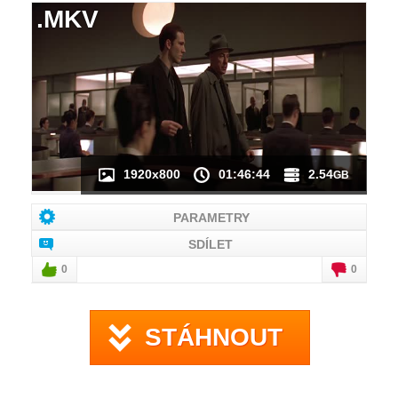
.MKV
NÁHLED VIDEA
NENÍ K DISPOZICI
1920x800
01:46:44
2.54
GB
PARAMETRY
SDÍLET
0
0
STÁHNOUT