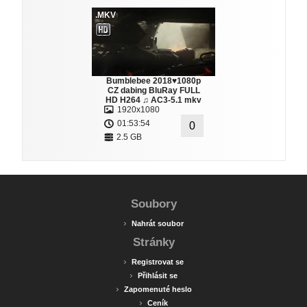
.MKV
Bumblebee 2018♥1080p
CZ dabing BluRay FULL
HD H264 ♫ AC3-5.1 mkv
1920x1080
01:53:54
0
2.5 GB
Soubory
›
Nahrát soubor
Stránky
›
Registrovat se
›
Přihlásit se
›
Zapomenuté heslo
›
Ceník