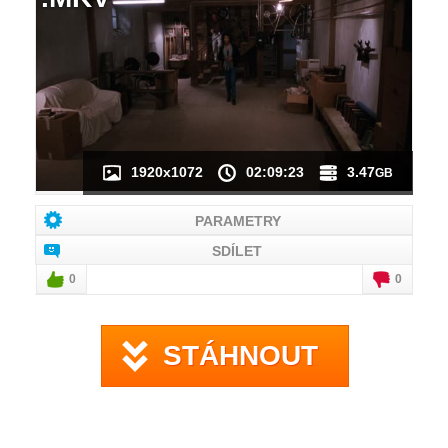
NÁHLED VIDEA
NENÍ K DISPOZICI
1920x1072
02:09:23
3.47
GB
PARAMETRY
SDÍLET
0
0
STÁHNOUT