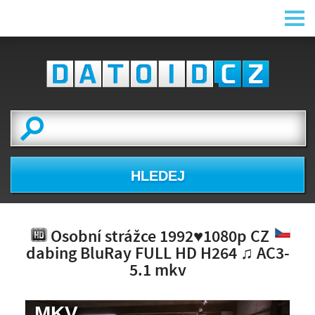
HLEDEJ
Osobní strážce 1992♥1080p CZ
dabing BluRay FULL HD H264 ♫ AC3-
5.1 mkv
.MKV