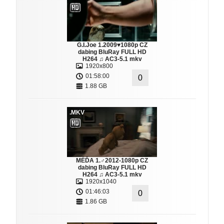
G.I.Joe 1.2009♥1080p CZ
dabing BluRay FULL HD
H264 ♫ AC3-5.1 mkv
1920x800
01:58:00
0
1.88 GB
.MKV
MÉĎA 1.♂2012-1080p CZ
dabing BluRay FULL HD
H264 ♫ AC3-5.1 mkv
1920x1040
01:46:03
0
1.86 GB