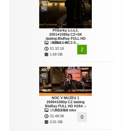
.MKV
Příšerky s.r.o.1.
2001♥1080p CZ+SK
dabing BluRay FULL HD
1920x1040
H264 ♫ AC3-5…
01:32:16
2
1.68 GB
.MKV
NOC V MUZEU 1
2006♥1080p CZ dabing
BluRay FULL HD H264 ♫
1920x1080
AC3-5.1 mkv
01:48:36
0
3.01 GB