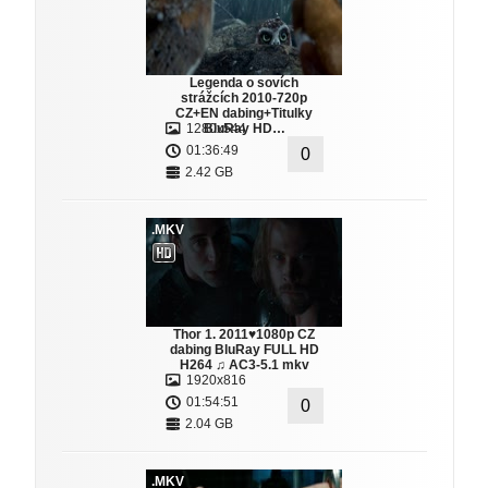
Legenda o sovích
strážcích 2010-720p
CZ+EN dabing+Titulky
1280x544
BluRay HD…
01:36:49
0
2.42 GB
.MKV
Thor 1. 2011♥1080p CZ
dabing BluRay FULL HD
H264 ♫ AC3-5.1 mkv
1920x816
01:54:51
0
2.04 GB
.MKV