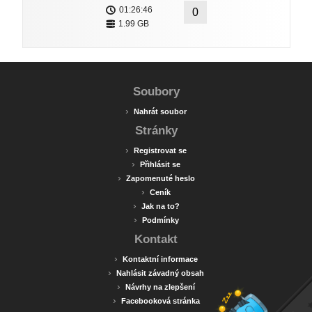
01:26:46
0
1.99 GB
Soubory
›
Nahrát soubor
Stránky
›
Registrovat se
›
Přihlásit se
›
Zapomenuté heslo
›
Ceník
›
Jak na to?
›
Podmínky
Kontakt
›
Kontaktní informace
›
Nahlásit závadný obsah
›
Návrhy na zlepšení
›
Facebooková stránka