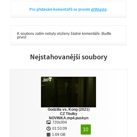
Pro přidávání komentářů se prosím
přihlaste
.
K souboru zatím nebyly vloženy žádné komentáře. Buďte
první!
Nejstahovanější soubory
.MP4
Godzilla vs. Kong (2021)
CZ Titulky
NOVINKA.mp4.puskyn
720x304
01:53:09
10
1.69 GB