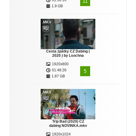
01:36:10
11
1.9 GB
.MKV
Cesta zpátky CZ Dabing (
2020 ) by Lsochna
1920x800
01:48:26
5
1.87 GB
.MKV
Trip Bad (2020) CZ
dabing NOVINKA.mkv
1920x1024