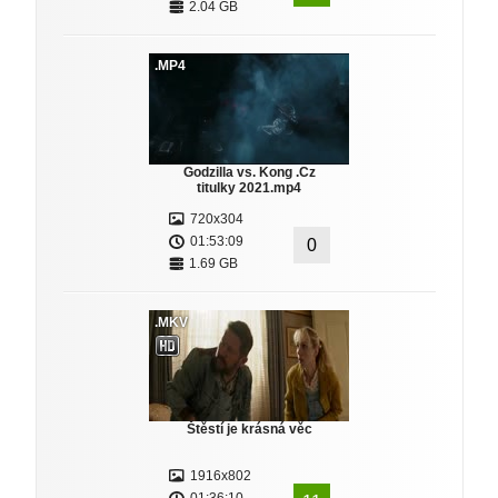
2.04 GB
.MP4
Godzilla vs. Kong .Cz
titulky 2021.mp4
720x304
01:53:09
0
1.69 GB
.MKV
Štěstí je krásná věc
1916x802