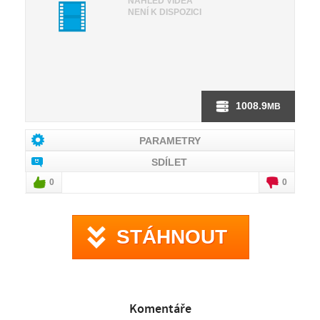
NÁHLED VIDEA
NENÍ K DISPOZICI
1008.9
MB
PARAMETRY
SDÍLET
0
0
STÁHNOUT
Komentáře