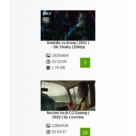
.MKV
Godzilla vs.Kong ( 2021 )
- SK.Titulky (1080p)
1920x804
01:53:09
3
1.76 GB
.MKV
Nechte ho jít CZ Dabing (
2020 ) by Lsochna
1280x536
01:53:37
16