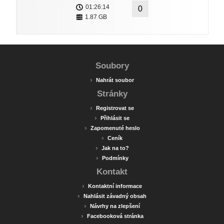
01:26:14
0
1.87 GB
Soubory
›
Nahrát soubor
Stránky
›
Registrovat se
›
Přihlásit se
›
Zapomenuté heslo
›
Ceník
›
Jak na to?
›
Podmínky
Kontakt
›
Kontaktní informace
›
Nahlásit závadný obsah
›
Návrhy na zlepšení
›
Facebooková stránka