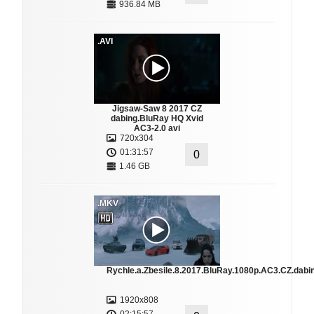
936.84 MB
.AVI
Jigsaw-Saw 8 2017 CZ
dabing.BluRay HQ Xvid
AC3-2.0 avi
720x304
01:31:57
0
1.46 GB
.MKV
Rychle.a.Zbesile.8.2017.BluRay.1080p.AC3.CZ.dabi
1920x808