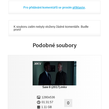
Pro přidávání komentářů se prosím
přihlaste
.
K souboru zatím nebyly vloženy žádné komentáře. Buďte
první!
Podobné soubory
.MKV
Saw 8 (2017).mkv
1280x536
01:31:57
0
1.11 GB