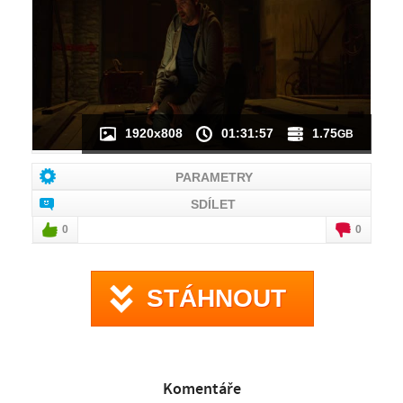
NÁHLED VIDEA
NENÍ K DISPOZICI
1920x808
01:31:57
1.75
GB
PARAMETRY
SDÍLET
0
0
STÁHNOUT
Komentáře