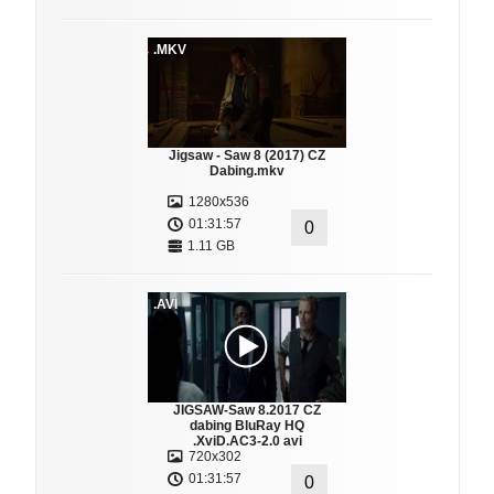
.MKV
Jigsaw - Saw 8 (2017) CZ
Dabing.mkv
1280x536
01:31:57
0
1.11 GB
.AVI
JIGSAW-Saw 8.2017 CZ
dabing BluRay HQ
.XviD.AC3-2.0 avi
720x302
01:31:57
0