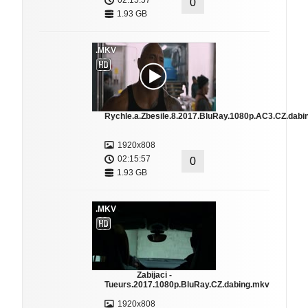
02:15:57
0
1.93 GB
.MKV
Rychle.a.Zbesile.8.2017.BluRay.1080p.AC3.CZ.dabi
1920x808
02:15:57
0
1.93 GB
.MKV
Zabijaci -
Tueurs.2017.1080p.BluRay.CZ.dabing.mkv
1920x808