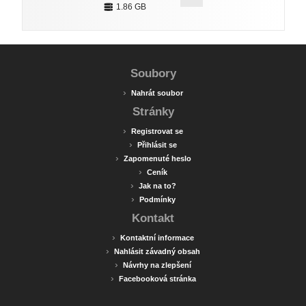
1.86 GB
Soubory
›
Nahrát soubor
Stránky
›
Registrovat se
›
Přihlásit se
›
Zapomenuté heslo
›
Ceník
›
Jak na to?
›
Podmínky
Kontakt
›
Kontaktní informace
›
Nahlásit závadný obsah
›
Návrhy na zlepšení
›
Facebooková stránka