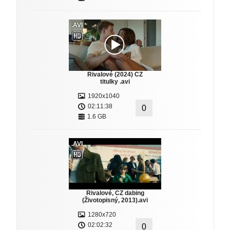
.AVI
Rivalové (2024) CZ
titulky .avi
1920x1040
02:11:38
0
1.6 GB
.AVI
Rivalové, CZ dabing
(Životopisný, 2013).avi
1280x720
02:02:32
0