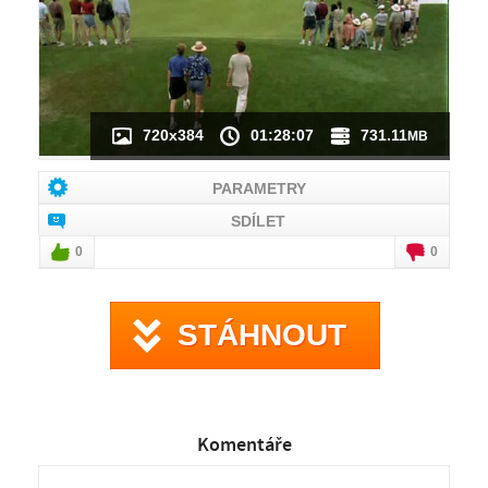
720x384
01:28:07
731.11
MB
PARAMETRY
SDÍLET
0
0
STÁHNOUT
Komentáře