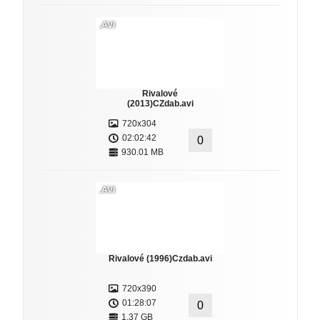
.AVI
Rivalové
(2013)CZdab.avi
720x304
02:02:42
0
930.01 MB
.AVI
Rivalové (1996)Czdab.avi
720x390
01:28:07
0
1.37 GB