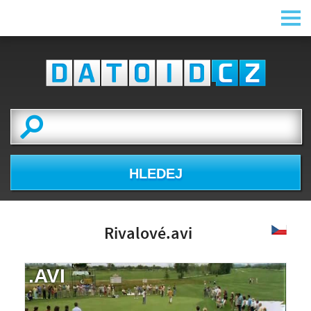
HLEDEJ
Rivalové.avi
.AVI
NÁHLED VIDEA
NENÍ K DISPOZICI