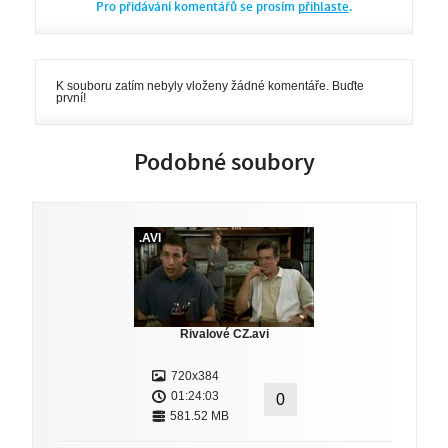
Pro přidávání komentářů se prosím
přihlaste
.
K souboru zatím nebyly vloženy žádné komentáře. Buďte
první!
Podobné soubory
.AVI
Rivalové CZ.avi
720x384
01:24:03
0
581.52 MB