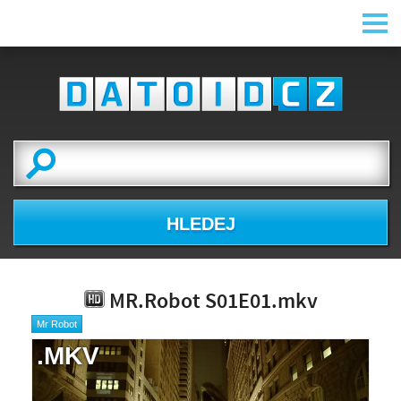
HLEDEJ
MR.Robot S01E01.mkv
Mr Robot
.MKV
NÁHLED VIDEA
NENÍ K DISPOZICI