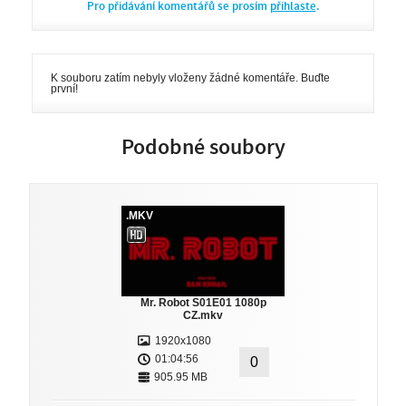
Pro přidávání komentářů se prosím
přihlaste
.
K souboru zatím nebyly vloženy žádné komentáře. Buďte
první!
Podobné soubory
.MKV
Mr. Robot S01E01 1080p
CZ.mkv
1920x1080
01:04:56
0
905.95 MB