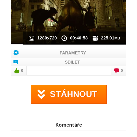
1280x720
00:40:58
225.01
MB
PARAMETRY
SDÍLET
0
0
STÁHNOUT
Komentáře