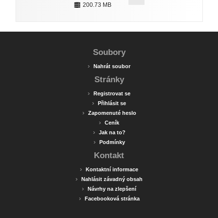
200.73 MB
Soubory
›
Nahrát soubor
Stránky
›
Registrovat se
›
Přihlásit se
›
Zapomenuté heslo
›
Ceník
›
Jak na to?
›
Podmínky
Kontakt
›
Kontaktní informace
›
Nahlásit závadný obsah
›
Návrhy na zlepšení
›
Facebooková stránka