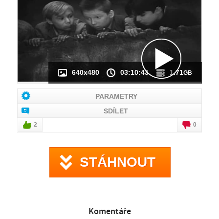
NÁHLED VIDEA
NENÍ K DISPOZICI
640x480
03:10:43
1.71
GB
PARAMETRY
SDÍLET
2
0
STÁHNOUT
Komentáře