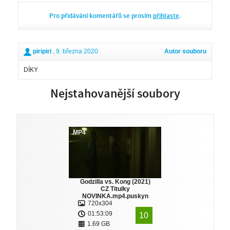
Pro přidávání komentářů se prosím
přihlaste
.
piripiri
, 9. března 2020
Autor souboru
DÍKY
Nejstahovanější soubory
.MP4
Godzilla vs. Kong (2021)
CZ Titulky
NOVINKA.mp4.puskyn
720x304
01:53:09
10
1.69 GB