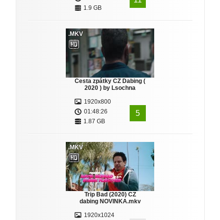
1.9 GB
.MKV
Cesta zpátky CZ Dabing (
2020 ) by Lsochna
1920x800
01:48:26
5
1.87 GB
.MKV
Trip Bad (2020) CZ
dabing NOVINKA.mkv
1920x1024