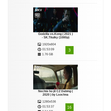
.MKV
Godzilla vs.Kong ( 2021 )
- SK.Titulky (1080p)
1920x804
01:53:09
3
1.76 GB
.MKV
Nechte ho jít CZ Dabing (
2020 ) by Lsochna
1280x536
01:53:37
16