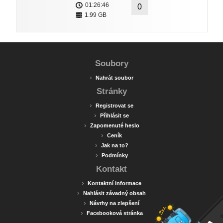
01:26:46
0
1.99 GB
Soubory
›
Nahrát soubor
Stránky
›
Registrovat se
›
Přihlásit se
›
Zapomenuté heslo
›
Ceník
›
Jak na to?
›
Podmínky
Kontakt
›
Kontaktní informace
›
Nahlásit závadný obsah
›
Návrhy na zlepšení
›
Facebooková stránka