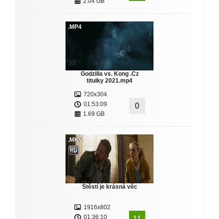
2.04 GB
.MP4
Godzilla vs. Kong .Cz
titulky 2021.mp4
720x304
01:53:09
0
1.69 GB
.MKV
Štěstí je krásná věc
1916x802
01:36:10
11