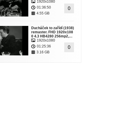
1920x1080
01:36:50
0
4.55 GB
Ducháček to zařídí (1938)
remaster. FHD 1920x108
0 4.3 HB4280 256mp2,…
1920x1080
01:25:36
0
3.16 GB