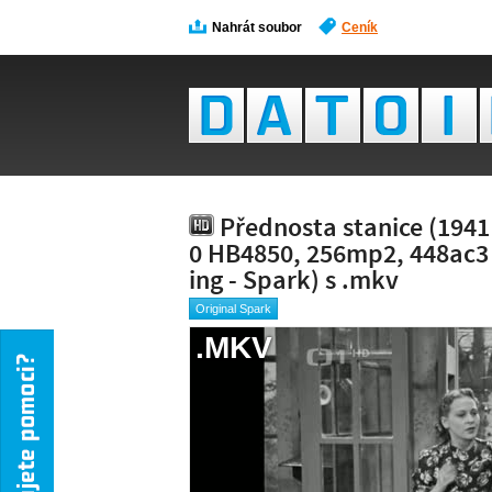
Nahrát soubor
Ceník
Přednosta stanice (1941
0 HB4850, 256mp2, 448ac3
ing - Spark) s .mkv
Original Spark
.MKV
NÁH