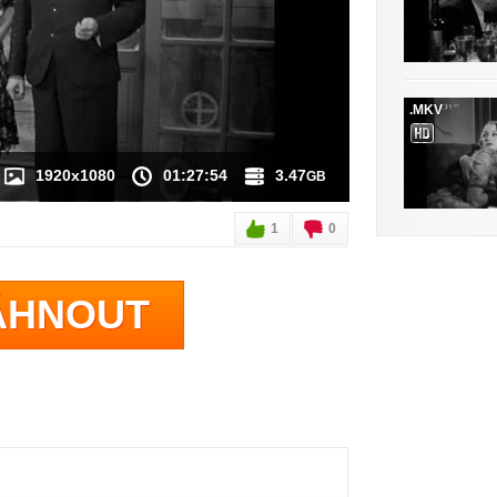
 K DISPOZICI
.MKV
1920x1080
01:27:54
3.47
GB
1
0
ÁHNOUT