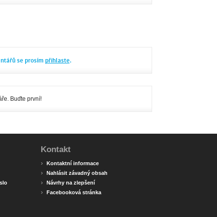
entářů se prosím
přihlaste
.
ře. Buďte první!
Kontakt
›
Kontaktní informace
›
Nahlásit závadný obsah
›
slo
Návrhy na zlepšení
›
Facebooková stránka