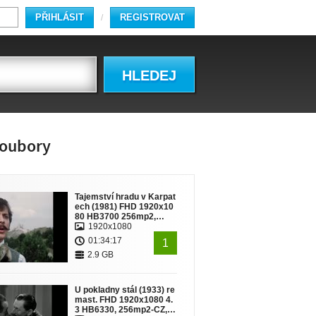
PŘIHLÁSIT
REGISTROVAT
/
HLEDEJ
oubory
Tajemství hradu v Karpat
ech (1981) FHD 1920x10
80 HB3700 256mp2,…
1920x1080
01:34:17
1
2.9 GB
U pokladny stál (1933) re
mast. FHD 1920x1080 4.
3 HB6330, 256mp2-CZ,…