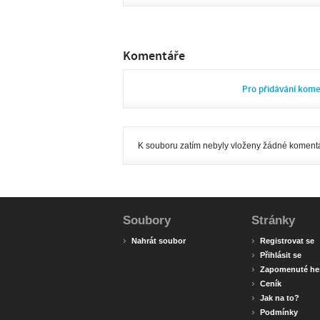
Komentáře
Pro přidávání kom
K souboru zatím nebyly vloženy žádné komentá
Soubory
Stránky
›
›
Nahrát soubor
Registrovat se
›
Přihlásit se
›
Zapomenuté he
›
Ceník
›
Jak na to?
›
Podmínky