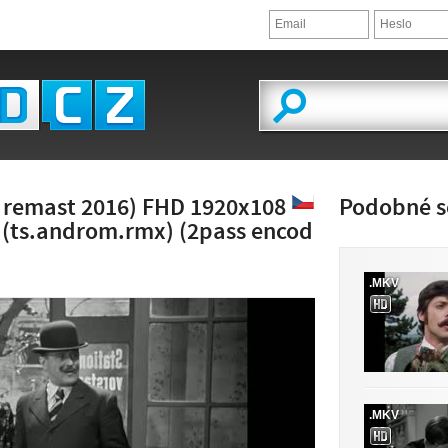
 remast 2016) FHD 1920x108
Podobné s
 (ts.androm.rmx) (2pass encod
.MKV
.MKV
LED VIDEA