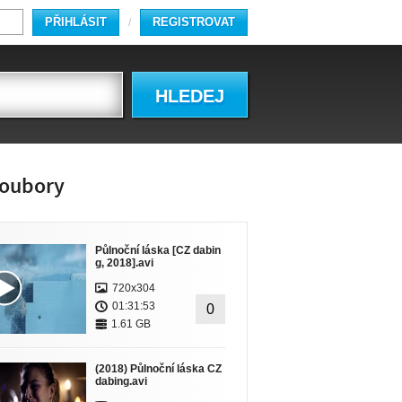
PŘIHLÁSIT
REGISTROVAT
/
HLEDEJ
oubory
Půlnoční láska [CZ dabin
g, 2018].avi
720x304
01:31:53
0
1.61 GB
(2018) Půlnoční láska CZ
dabing.avi