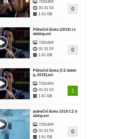
720x304
01:31:53
0
1.61 GB
Půlnoční láska (2018) cz
dabing.avi
720x304
01:31:53
0
1.61 GB
Půlnoční láska [CZ dabin
g, 2018].avi
720x304
01:31:53
1
1.61 GB
pulnoční láska 2018 CZ d
abing.avi
720x304
01:31:53
0
1.61 GB