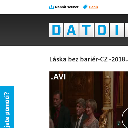
Nahrát soubor
Ceník
Láska bez bariér-CZ -2018.
.AVI
NÁH
NENÍ