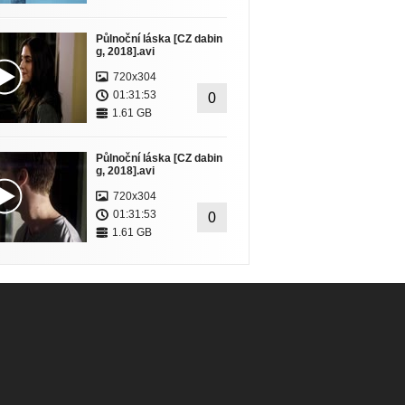
Půlnoční láska [CZ dabin
g, 2018].avi
720x304
01:31:53
0
1.61 GB
Půlnoční láska [CZ dabin
g, 2018].avi
720x304
01:31:53
0
1.61 GB