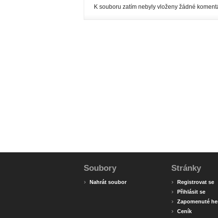
K souboru zatím nebyly vloženy žádné komentá
Soubory
Stránky
›
›
Nahrát soubor
Registrovat se
›
Přihlásit se
›
Zapomenuté he
›
Ceník