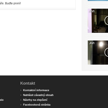
ře. Buďte první!
.AVI
.AVI
Kontakt
›
Kontaktní informace
›
Nahlásit závadný obsah
›
slo
Návrhy na zlepšení
›
Facebooková stránka