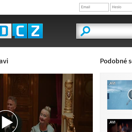
avi
Podobné s
.AVI
LED VIDEA
.AVI
 K DISPOZICI