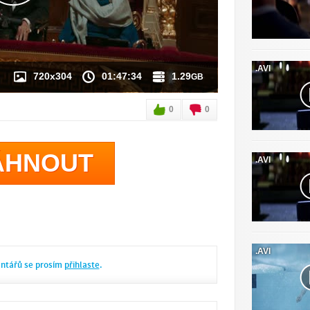
.AVI
720x304
01:47:34
1.29
GB
0
0
ÁHNOUT
.AVI
.AVI
entářů se prosím
přihlaste
.