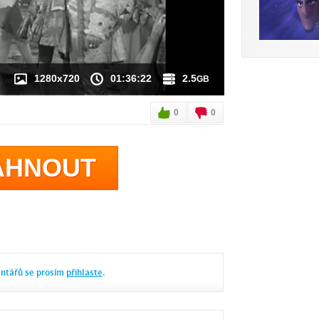
1280x720
01:36:22
2.5
GB
0
0
ÁHNOUT
entářů se prosím
přihlaste
.