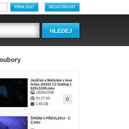
PŘIHLÁSIT
REGISTROVAT
/
HLEDEJ
oubory
Jeníček a Mařenka v lese
hrůzy (2020) CZ Dabing 1
920x1038.mkv
1920x1038
01:27:20
0
1.66 GB
ŠPIÓNI V PŘEVLEKU - C
Z.mkv