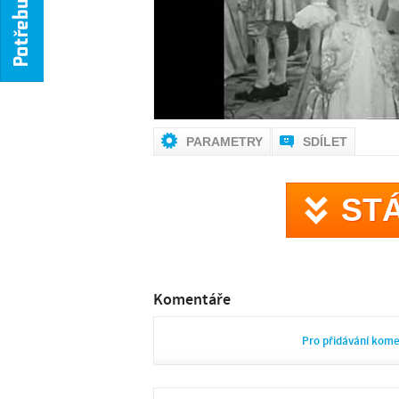
PARAMETRY
SDÍLET
ST
Komentáře
Pro přidávání kom