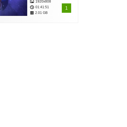
1920x808
01:41:51
1
2.01 GB