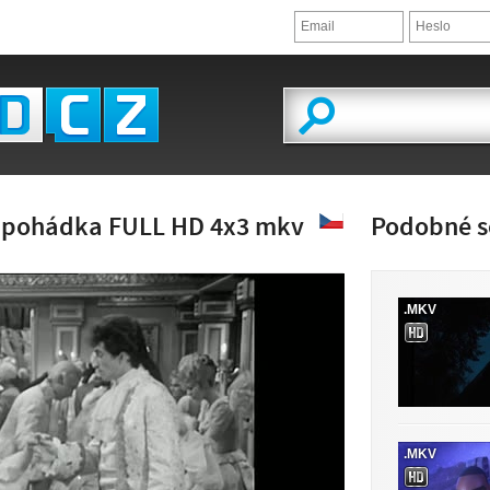
Z pohádka FULL HD 4x3 mkv
Podobné s
.MKV
LED VIDEA
.MKV
 K DISPOZICI