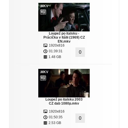
.MKV
Loupež po italsku -
Prácička v Itálii (1969) CZ
EN.mkv
1920x816
01:39:31
0
1.48 GB
.MKV
Loupež po italsku 2003
CZ dab 1080p.mkv
1920x816
01:50:35
0
2.53 GB