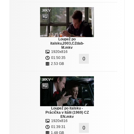
.MKV
Loupež po
italsku,2003,CZdab-
M.mkv
1920x816
01:50:35
0
2.53 GB
.MKV
Loupež po italsku -
Prácička v Itálii (1969) CZ
EN.mkv
1920x816
01:39:31
0
1.48 GB