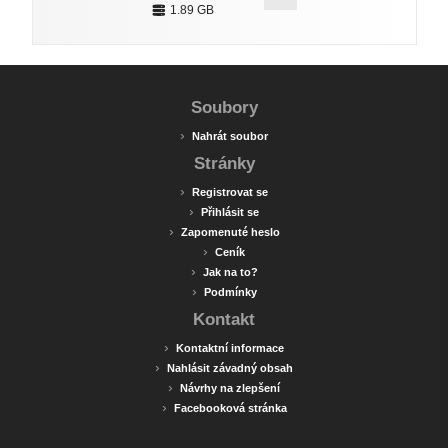
1.89 GB
Soubory
›
Nahrát soubor
Stránky
›
Registrovat se
›
Přihlásit se
›
Zapomenuté heslo
›
Ceník
›
Jak na to?
›
Podmínky
Kontakt
›
Kontaktní informace
›
Nahlásit závadný obsah
›
Návrhy na zlepšení
›
Facebooková stránka