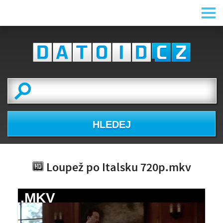
HLEDEJ
Loupež po Italsku 720p.mkv
.MKV
NÁHLED VIDEA
NENÍ K DISPOZICI