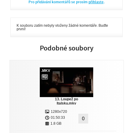
Pro přidávání komentářů se prosím
přihlaste
.
K souboru zatím nebyly vloženy žádné komentáře. Buďte
první!
Podobné soubory
.MKV
13. Loupež po
Italsku.mkv
1280x720
01:50:33
0
1.8 GB