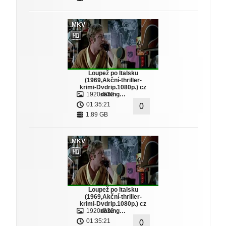
.MKV
Loupež po Italsku
(1969,Akční-thriller-
krimi-Dvdrip.1080p.) cz
1920x832
dabing…
01:35:21
0
1.89 GB
.MKV
Loupež po Italsku
(1969,Akční-thriller-
krimi-Dvdrip.1080p.) cz
1920x832
dabing…
01:35:21
0