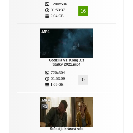
1280x536
01:53:37
16
2.04 GB
.MP4
Godzilla vs. Kong .Cz
titulky 2021.mp4
720x304
01:53:09
0
1.69 GB
.MKV
Štěstí je krásná věc