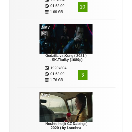
720x304
01:53:09
10
1.69 GB
.MKV
Godzilla vs.Kong ( 2021 )
- SK.Titulky (1080p)
1920x804
01:53:09
3
1.76 GB
.MKV
Nechte ho jít CZ Dabing (
2020 ) by Lsochna