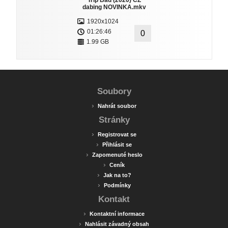
Trip Bad (2020) CZ
dabing NOVINKA.mkv
1920x1024
01:26:46
0
1.99 GB
Soubory
›
Nahrát soubor
Stránky
›
Registrovat se
›
Přihlásit se
›
Zapomenuté heslo
›
Ceník
›
Jak na to?
›
Podmínky
Kontakt
›
Kontaktní informace
›
Nahlásit závadný obsah