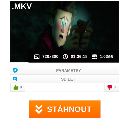
.MKV
NÁHLED VIDEA
NENÍ K DISPOZICI
720x300
01:36:18
1.03
GB
PARAMETRY
SDÍLET
0
0
STÁHNOUT