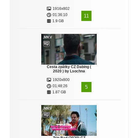
1916x802
01:36:10
11
1.9 GB
.MKV
Cesta zpátky CZ Dabing (
2020 ) by Lsochna
1920x800
01:48:26
5
1.87 GB
.MKV