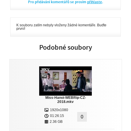
Pro přidávání komentářů se prosím
přihlaste
.
K souboru zatím nebyly vloženy žádné komentáře. Buďte
první!
Podobné soubory
.MKV
Miss-Hanoi-WEBRip-CZ-
2018.mkv
1920x1080
01:26:15
0
2.36 GB