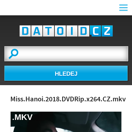
HLEDEJ
Miss.Hanoi.2018.DVDRip.x264.CZ.mkv
.MKV
NÁHLED VIDEA
NENÍ K DISPOZICI