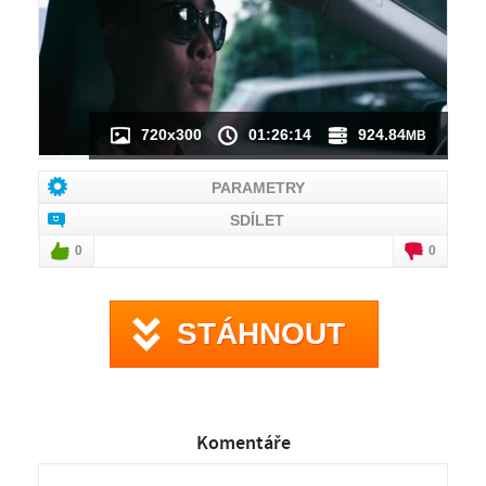
720x300
01:26:14
924.84
MB
PARAMETRY
SDÍLET
0
0
STÁHNOUT
Komentáře