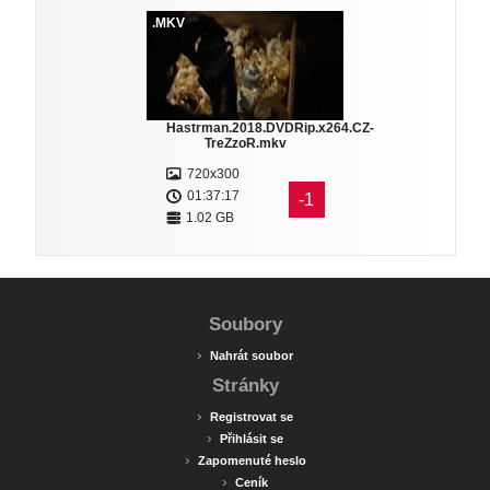
.MKV
Hastrman.2018.DVDRip.x264.CZ-
TreZzoR.mkv
720x300
01:37:17
-1
1.02 GB
Soubory
›
Nahrát soubor
Stránky
›
Registrovat se
›
Přihlásit se
›
Zapomenuté heslo
›
Ceník