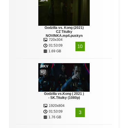
.MP4
Godzilla vs. Kong (2021)
CZ Titulky
NOVINKA.mp4.puskyn
720x304
01:53:09
10
1.69 GB
.MKV
Godzilla vs.Kong ( 2021 )
- SK.Titulky (1080p)
1920x804
01:53:09
3
1.76 GB