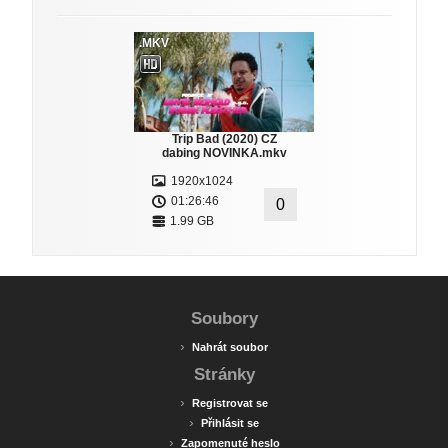
.MKV
Trip Bad (2020) CZ
dabing NOVINKA.mkv
1920x1024
01:26:46
0
1.99 GB
Soubory
›
Nahrát soubor
Stránky
›
Registrovat se
›
Přihlásit se
›
Zapomenuté heslo