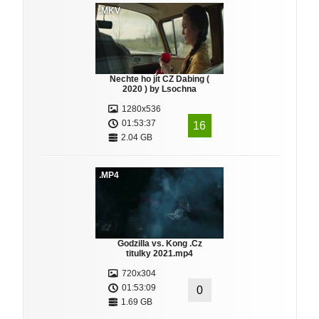
.MKV
Nechte ho jít CZ Dabing (
2020 ) by Lsochna
1280x536
01:53:37
16
2.04 GB
.MP4
Godzilla vs. Kong .Cz
titulky 2021.mp4
720x304
01:53:09
0
1.69 GB