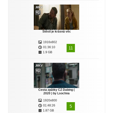
.MKV
Štěstí je krásná věc
1916x802
01:36:10
11
1.9 GB
.MKV
Cesta zpátky CZ Dabing (
2020 ) by Lsochna
1920x800
01:48:26
5
1.87 GB