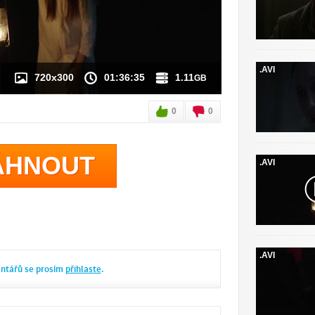
.AVI
720x300
01:36:35
1.11
GB
0
0
ÁHNOUT
.AVI
.AVI
entářů se prosím
přihlaste
.