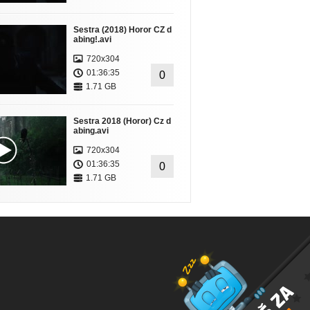
Sestra (2018) Horor CZ d
abing!.avi
720x304
01:36:35
0
1.71 GB
Sestra 2018 (Horor) Cz d
abing.avi
720x304
01:36:35
0
1.71 GB