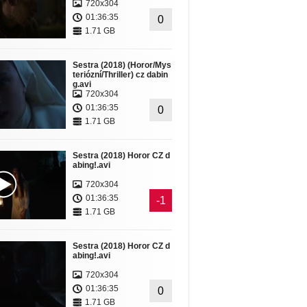
720x304
01:36:35
0
1.71 GB
Sestra (2018) (Horor/Mys
teriózní/Thriller) cz dabin
g.avi
720x304
01:36:35
0
1.71 GB
Sestra (2018) Horor CZ d
abing!.avi
720x304
01:36:35
-1
1.71 GB
Sestra (2018) Horor CZ d
abing!.avi
720x304
01:36:35
0
1.71 GB