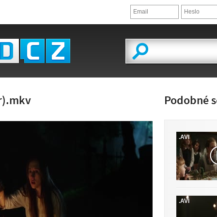
r).mkv
Podobné s
.AVI
LED VIDEA
.AVI
 K DISPOZICI