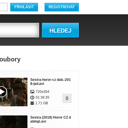
PŘIHLÁSIT
REGISTROVAT
/
HLEDEJ
oubory
Sestra-horor-cz dab.-201
8-jad.avi
720x304
01:36:35
0
1.71 GB
Sestra (2018) Horor CZ d
abing!.avi