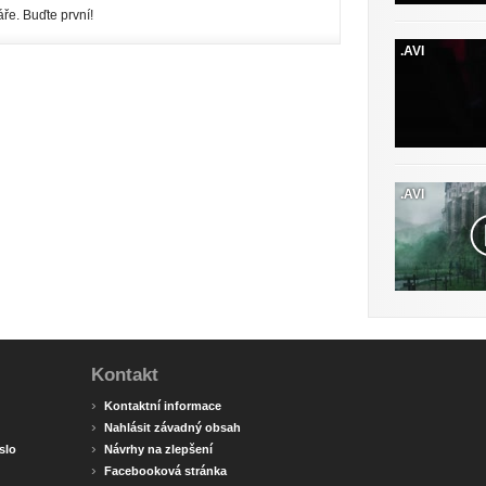
ře. Buďte první!
.AVI
.AVI
Kontakt
›
Kontaktní informace
›
Nahlásit závadný obsah
›
slo
Návrhy na zlepšení
›
Facebooková stránka