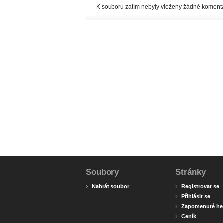
K souboru zatím nebyly vloženy žádné komentá
Soubory
Stránky
›
›
Nahrát soubor
Registrovat se
›
Přihlásit se
›
Zapomenuté he
›
Ceník