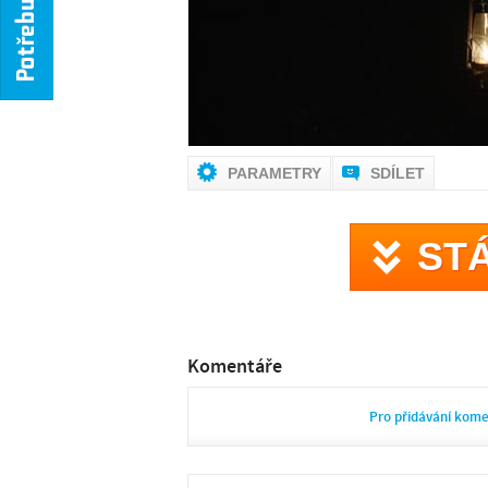
PARAMETRY
SDÍLET
ST
Komentáře
Pro přidávání kom