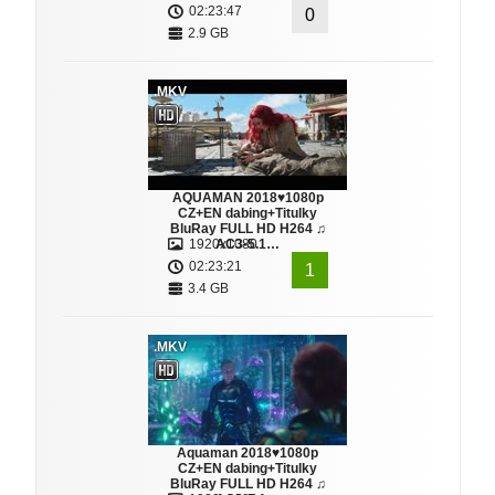
02:23:47
0
2.9 GB
.MKV
AQUAMAN 2018♥1080p
CZ+EN dabing+Titulky
BluRay FULL HD H264 ♫
1920x1080
AC3-5.1…
02:23:21
1
3.4 GB
.MKV
Aquaman 2018♥1080p
CZ+EN dabing+Titulky
BluRay FULL HD H264 ♫