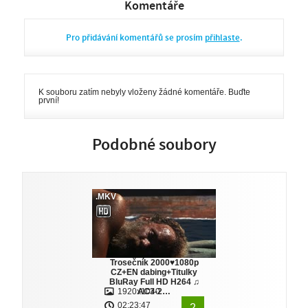
Komentáře
Pro přidávání komentářů se prosím
přihlaste
.
K souboru zatím nebyly vloženy žádné komentáře. Buďte
první!
Podobné soubory
.MKV
Trosečník 2000♥1080p
CZ+EN dabing+Titulky
BluRay Full HD H264 ♫
1920x1040
AC3-2…
02:23:47
2