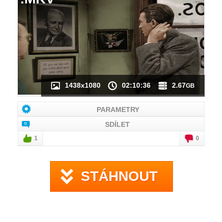
NÁHLED VIDEA
NENÍ K DISPOZICI
1438x1080
02:10:36
2.67
GB
PARAMETRY
SDÍLET
1
0
STÁHNOUT