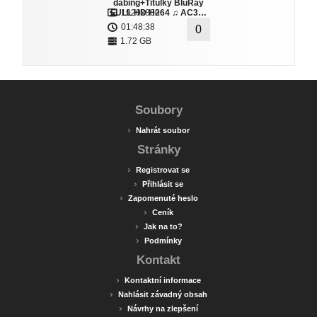
dabing+Titulky BluRay
FULL HD H264 ♫ AC3…
1920x800
01:48:38
0
1.72 GB
Soubory
›
Nahrát soubor
Stránky
›
Registrovat se
›
Přihlásit se
›
Zapomenuté heslo
›
Ceník
›
Jak na to?
›
Podmínky
Kontakt
›
Kontaktní informace
›
Nahlásit závadný obsah
›
Návrhy na zlepšení