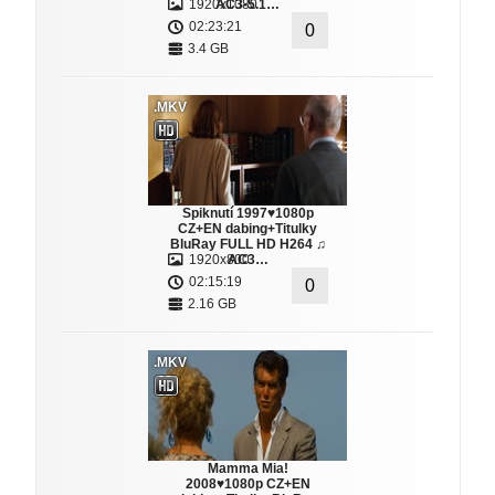
1920x1080
AC3-5.1…
02:23:21
0
3.4 GB
.MKV
Spiknutí 1997♥1080p
CZ+EN dabing+Titulky
BluRay FULL HD H264 ♫
1920x800
AC3…
02:15:19
0
2.16 GB
.MKV
Mamma Mia!
2008♥1080p CZ+EN