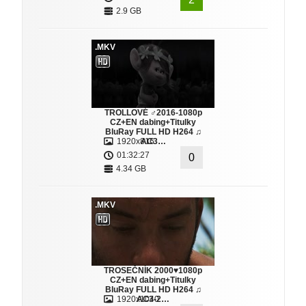
2.9 GB
.MKV
TROLLOVÉ ♂2016-1080p
CZ+EN dabing+Titulky
BluRay FULL HD H264 ♫
1920x816
AC3…
01:32:27
0
4.34 GB
.MKV
TROSEČNÍK 2000♥1080p
CZ+EN dabing+Titulky
BluRay FULL HD H264 ♫
1920x1040
AC3-2…