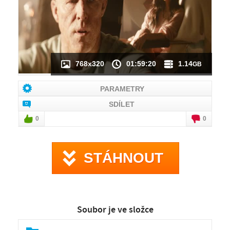
768x320
01:59:20
1.14
GB
PARAMETRY
SDÍLET
0
0
STÁHNOUT
Soubor je ve složce