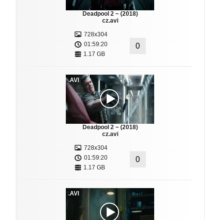
Deadpool 2 ~ (2018)
cz.avi
728x304
01:59:20
0
1.17 GB
.AVI
Deadpool 2 ~ (2018)
cz.avi
728x304
01:59:20
0
1.17 GB
.AVI