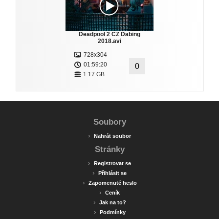
Deadpool 2 CZ Dabing
2018.avi
728x304
01:59:20
0
1.17 GB
Soubory
›
Nahrát soubor
Stránky
›
Registrovat se
›
Přihlásit se
›
Zapomenuté heslo
›
Ceník
›
Jak na to?
›
Podmínky