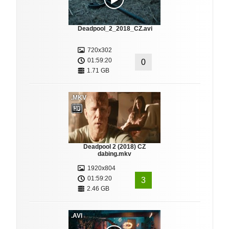
Deadpool_2_2018_CZ.avi
720x302
01:59:20
0
1.71 GB
.MKV
Deadpool 2 (2018) CZ
dabing.mkv
1920x804
01:59:20
3
2.46 GB
.AVI