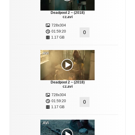
Deadpool 2 ~ (2018)
cz.avi
728x304
01:59:20
0
1.17 GB
.AVI
Deadpool 2 ~ (2018)
cz.avi
728x304
01:59:20
0
1.17 GB
.AVI