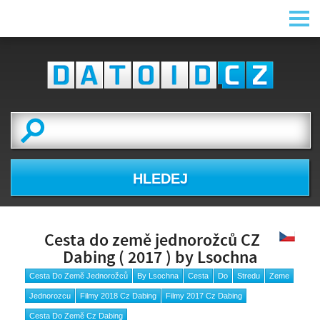
HLEDEJ
Cesta do země jednorožců CZ
Dabing ( 2017 ) by Lsochna
Cesta Do Země Jednorožců
By Lsochna
Cesta
Do
Stredu
Zeme
Jednorozcu
Filmy 2018 Cz Dabing
Filmy 2017 Cz Dabing
Cesta Do Země Cz Dabing