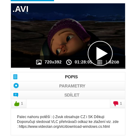
.AVI
NÁHLED VIDEA
NENÍ K DISPOZICI
720x392
01:28:05
1.82
GB
POPIS
PARAMETRY
SDÍLET
1
1
Palec nahoru potěší :-) Zvuk obsahuje CZ i SK Děkuji
Doporučuji sledovat VLC přehrávači odkaz ke ztažení viz. zde
: https://www.videolan.org/vlc/download-windows.cs.html