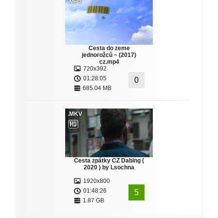
.MP4
Cesta do zeme
jednorožců ~ (2017)
cz.mp4
720x392
01:28:05
0
685.04 MB
.MKV
Cesta zpátky CZ Dabing (
2020 ) by Lsochna
1920x800
01:48:26
5
1.87 GB