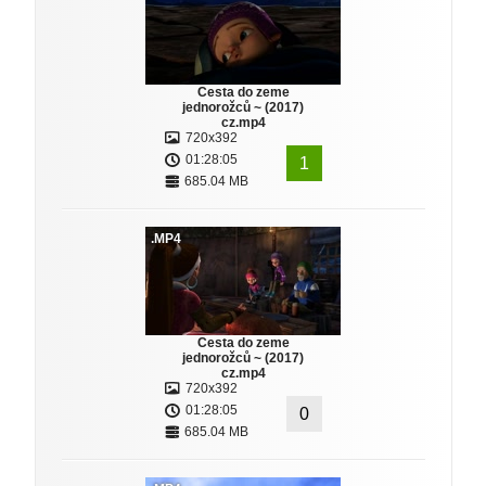
Cesta do zeme
jednorožců ~ (2017)
cz.mp4
720x392
01:28:05
1
685.04 MB
.MP4
Cesta do zeme
jednorožců ~ (2017)
cz.mp4
720x392
01:28:05
0
685.04 MB