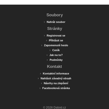
Soubory
›
Nahrát soubor
Stránky
›
Registrovat se
›
Přihlásit se
›
Zapomenuté heslo
›
Ceník
›
Jak na to?
›
Podmínky
Kontakt
›
Kontaktní informace
›
Nahlásit závadný obsah
›
Návrhy na zlepšení
›
Facebooková stránka
© 2026 Datoid.cz