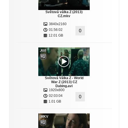
Světová válka Z (2013)
CZ.mkv
3840x2160
01:56:02
0
12.01 GB
.AVI
Světová Válka Z - World
War Z (2013) CZ
Dabing.avi
1920x800
02:03:04
0
1.01 GB
.MKV