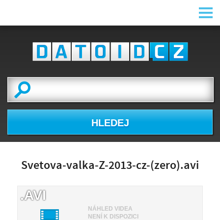
HLEDEJ
Svetova-valka-Z-2013-cz-(zero).avi
.AVI
NÁHLED VIDEA
NENÍ K DISPOZICI