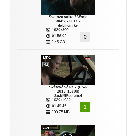
Svetova valka Z World
War Z 2013 CZ
dabing.mkv
1920x800
01:56:02
0
3.45 GB
.MP4
Světová válka Z (USA
2013, 1080p)
JackRIPper.mp4
1920x1080
01:49:45
1
990.75 MB
.AVI