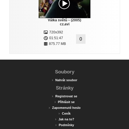
Válka světů ~ (2005)
cz.avi
720x392
01:51:47
0
875.77 MB
Soubory
›
Nahrát soubor
Stránky
›
Registrovat se
›
Přihlásit se
›
Zapomenuté heslo
›
Ceník
›
Jak na to?
›
Podmínky