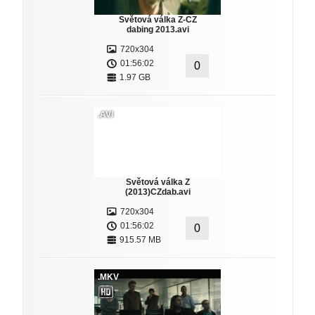
Světová válka Z-CZ
dabing 2013.avi
720x304
01:56:02
0
1.97 GB
.AVI
Světová válka Z
(2013)CZdab.avi
720x304
01:56:02
0
915.57 MB
.MKV