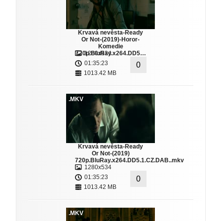
Krvavá nevěsta-Ready
Or Not-(2019)-Horor-
Komedie
720p.BluRay.x264.DD5…
1280x534
01:35:23
0
1013.42 MB
.MKV
Krvavá nevěsta-Ready
Or Not-(2019)
720p.BluRay.x264.DD5.1.CZ.DAB..mkv
1280x534
01:35:23
0
1013.42 MB
.MKV