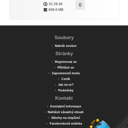
01:28:46
0
699.6 MB
Soubory
›
Nahrát soubor
Stránky
›
Registrovat se
›
Přihlásit se
›
Zapomenuté heslo
›
Ceník
›
Jak na to?
›
Podmínky
Kontakt
›
Kontaktní informace
›
Nahlásit závadný obsah
›
Návrhy na zlepšení
›
Facebooková stránka