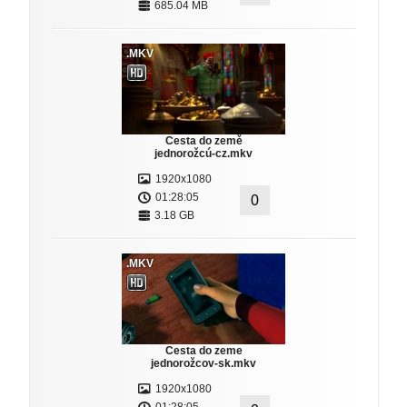
685.04 MB
.MKV
Cesta do země
jednorožcú-cz.mkv
1920x1080
01:28:05
0
3.18 GB
.MKV
Cesta do zeme
jednorožcov-sk.mkv
1920x1080