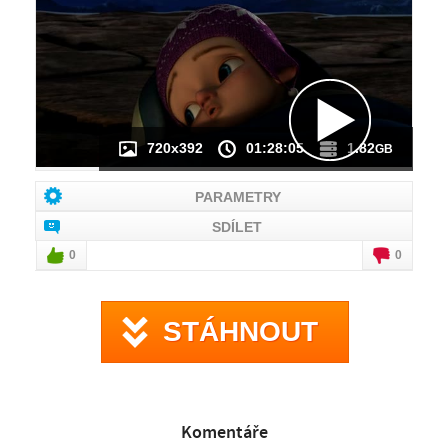
NÁHLED VIDEA
NENÍ K DISPOZICI
720x392
01:28:05
1.82
GB
PARAMETRY
SDÍLET
0
0
STÁHNOUT
Komentáře