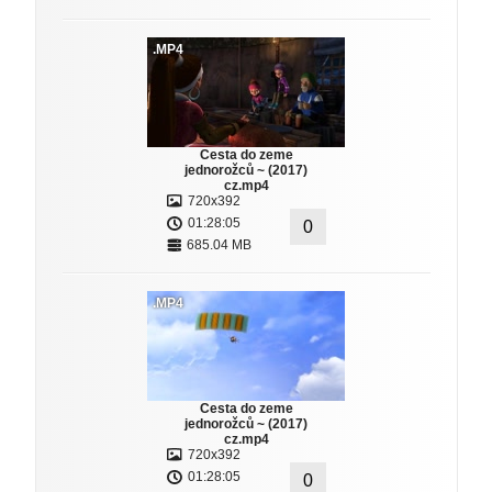
.MP4
Cesta do zeme
jednorožců ~ (2017)
cz.mp4
720x392
01:28:05
0
685.04 MB
.MP4
Cesta do zeme
jednorožců ~ (2017)
cz.mp4
720x392
01:28:05
0