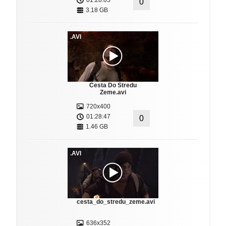
01:28:05
0
3.18 GB
.AVI
Cesta Do Stredu
Zeme.avi
720x400
01:28:47
0
1.46 GB
.AVI
cesta_do_stredu_zeme.avi
636x352