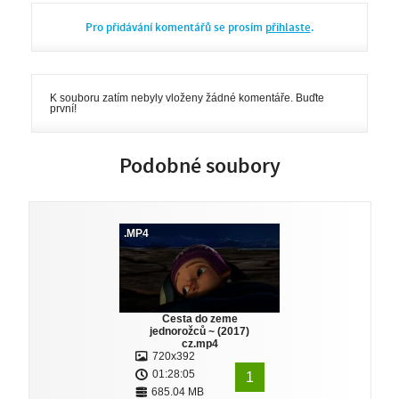
Pro přidávání komentářů se prosím
přihlaste
.
K souboru zatím nebyly vloženy žádné komentáře. Buďte
první!
Podobné soubory
.MP4
Cesta do zeme
jednorožců ~ (2017)
cz.mp4
720x392
01:28:05
1
685.04 MB