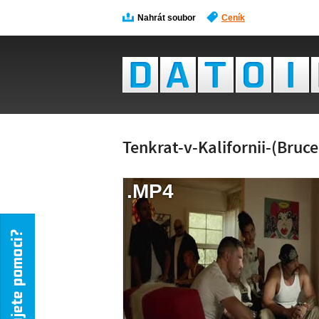
Nahrát soubor
Ceník
Tenkrat-v-Kalifornii-(Bruc
.MP4
NÁH
NENÍ