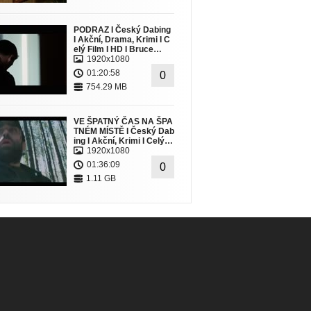
PODRAZ I Český Dabing
I Akční, Drama, Krimi I C
elý Film I HD I Bruce…
1920x1080
01:20:58
0
754.29 MB
VE ŠPATNÝ ČAS NA ŠPA
TNÉM MÍSTĚ I Český Dab
ing I Akční, Krimi I Celý…
1920x1080
01:36:09
0
1.11 GB