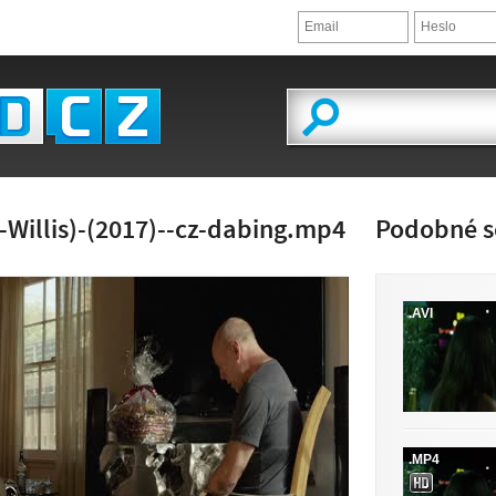
e-Willis)-(2017)--cz-dabing.mp4
Podobné s
.AVI
LED VIDEA
.MP4
 K DISPOZICI