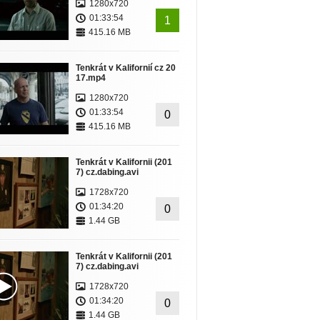
1280x720
01:33:54
1
415.16 MB
Tenkrát v Kalifornií cz 20
17.mp4
1280x720
01:33:54
0
415.16 MB
Tenkrát v Kalifornii (201
7) cz.dabing.avi
1728x720
01:34:20
0
1.44 GB
Tenkrát v Kalifornii (201
7) cz.dabing.avi
1728x720
01:34:20
0
1.44 GB