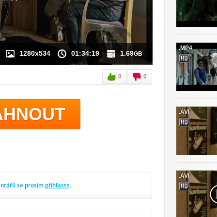
.MP4
1280x534
01:34:19
1.69
GB
0
0
ÁHNOUT
.AVI
.AVI
entářů se prosím
přihlaste
.