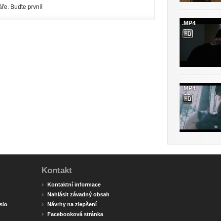
ře. Buďte první!
.MP4
.MP4
Kontakt
›
Kontaktní informace
›
Nahlásit závadný obsah
›
slo
Návrhy na zlepšení
›
Facebooková stránka