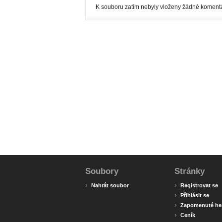
K souboru zatím nebyly vloženy žádné komentá
Soubory
Stránky
›
›
Nahrát soubor
Registrovat se
›
Přihlásit se
›
Zapomenuté he
›
Ceník