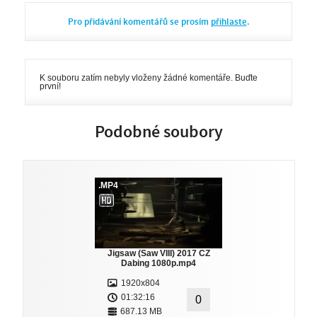
Pro přidávání komentářů se prosím
přihlaste
.
K souboru zatím nebyly vloženy žádné komentáře. Buďte
první!
Podobné soubory
.MP4
Jigsaw (Saw VIII) 2017 CZ
Dabing 1080p.mp4
1920x804
01:32:16
0
687.13 MB