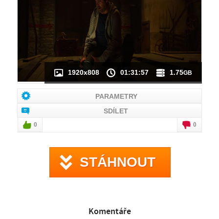
NÁHLED VIDEA
NENÍ K DISPOZICI
1920x808
01:31:57
1.75
GB
PARAMETRY
SDÍLET
0
0
STÁHNOUT
Komentáře