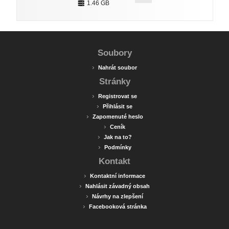
1.46 GB
Soubory
›
Nahrát soubor
Stránky
›
Registrovat se
›
Přihlásit se
›
Zapomenuté heslo
›
Ceník
›
Jak na to?
›
Podmínky
Kontakt
›
Kontaktní informace
›
Nahlásit závadný obsah
›
Návrhy na zlepšení
›
Facebooková stránka