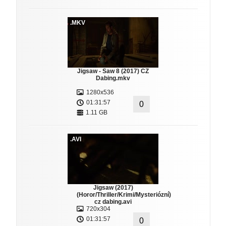
.MKV
Jigsaw - Saw 8 (2017) CZ
Dabing.mkv
1280x536
01:31:57
0
1.11 GB
.AVI
Jigsaw (2017)
(Horor/Thriller/Krimi/Mysteriózní)
cz dabing.avi
720x304
01:31:57
0