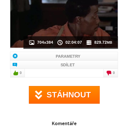
NÁHLED VIDEA
NENÍ K DISPOZICI
704x384
02:04:07
829.72
MB
PARAMETRY
SDÍLET
0
0
STÁHNOUT
Komentáře