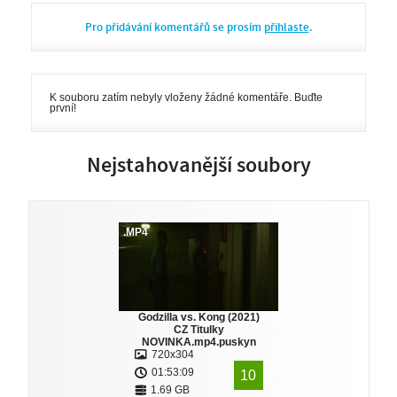
Pro přidávání komentářů se prosím
přihlaste
.
K souboru zatím nebyly vloženy žádné komentáře. Buďte
první!
Nejstahovanější soubory
.MP4
Godzilla vs. Kong (2021)
CZ Titulky
NOVINKA.mp4.puskyn
720x304
01:53:09
10
1.69 GB