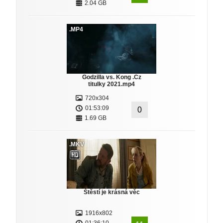
2.04 GB
.MP4
Godzilla vs. Kong .Cz
titulky 2021.mp4
720x304
01:53:09
0
1.69 GB
.MKV
Štěstí je krásná věc
1916x802