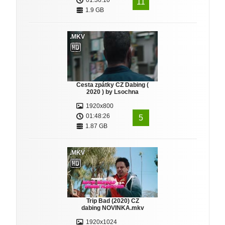
01:36:10
11
1.9 GB
.MKV
Cesta zpátky CZ Dabing (
2020 ) by Lsochna
1920x800
01:48:26
5
1.87 GB
.MKV
Trip Bad (2020) CZ
dabing NOVINKA.mkv
1920x1024