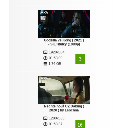
.MKV
Godzilla vs.Kong ( 2021 )
- SK.Titulky (1080p)
1920x804
01:53:09
3
1.76 GB
.MKV
Nechte ho jít CZ Dabing (
2020 ) by Lsochna
1280x536
01:53:37
16