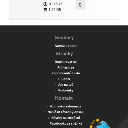
01:26:46
0
1.99 GB
Soubory
›
Nahrát soubor
Stránky
›
Registrovat se
›
Přihlásit se
›
Zapomenuté heslo
›
Ceník
›
Jak na to?
›
Podmínky
Kontakt
›
Kontaktní informace
›
Nahlásit závadný obsah
›
Návrhy na zlepšení
›
Facebooková stránka