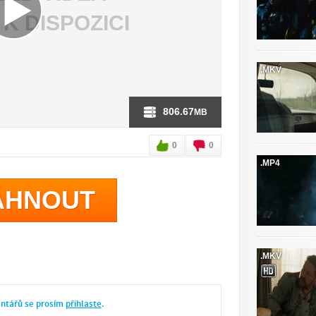
 K DISPOZICI
.MKV
806.67
MB
0
0
.MP4
ÁHNOUT
.MKV
entářů se prosím
přihlaste
.