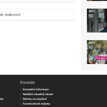
.MKV
ře. Buďte první!
.MKV
Kontakt
›
Kontaktní informace
›
Nahlásit závadný obsah
›
slo
Návrhy na zlepšení
›
Facebooková stránka