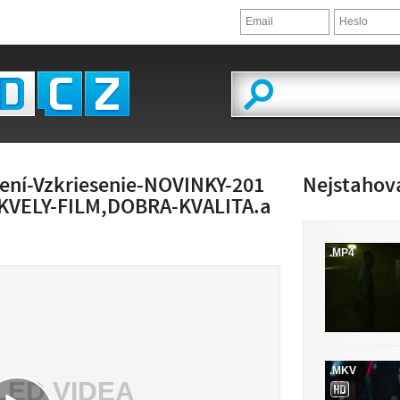
šení-Vzkriesenie-NOVINKY-201
Nejstahov
KVELY-FILM,DOBRA-KVALITA.a
.MP4
.MKV
LED VIDEA