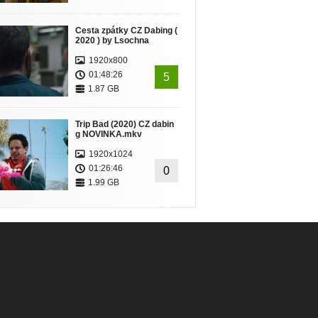
Cesta zpátky CZ Dabing (
2020 ) by Lsochna
1920x800
01:48:26
5
1.87 GB
Trip Bad (2020) CZ dabin
g NOVINKA.mkv
1920x1024
01:26:46
0
1.99 GB