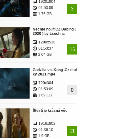
1920x804
01:53:09
3
1.76 GB
Nechte ho jít CZ Dabing (
2020 ) by Lsochna
1280x536
01:53:37
16
2.04 GB
Godzilla vs. Kong .Cz titul
ky 2021.mp4
720x304
01:53:09
0
1.69 GB
Štěstí je krásná věc
1916x802
01:36:10
11
1.9 GB