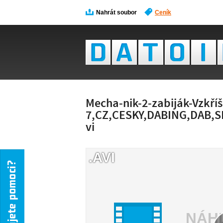
Nahrát soubor
Ceník
Mecha-nik-2-zabiják-Vzkří
7,CZ,CESKY,DABING,DAB,S
vi
.AVI
NÁH