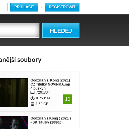
PŘIHLÁSIT
REGISTROVAT
/
HLEDEJ
anější soubory
Godzilla vs. Kong (2021)
CZ Titulky NOVINKA.mp
4.puskyn
720x304
01:53:09
10
1.69 GB
Godzilla vs.Kong ( 2021 )
- SK.Titulky (1080p)