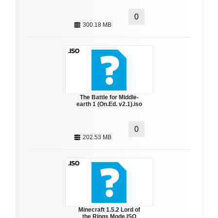
0
300.18 MB
.ISO
The Battle for Middle-
earth 1 (On.Ed. v2.1).iso
0
202.53 MB
.ISO
Minecraft 1.5.2 Lord of
the Rings Mode.ISO