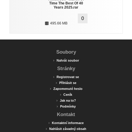
Time The Best Of 40
Years 2025.rar
0
495.66 MB
Soubory
›
Nahrát soubor
Stránky
›
Registrovat se
›
Přihlásit se
›
Zapomenuté heslo
›
Ceník
›
Jak na to?
›
Podmínky
Kontakt
›
Kontaktní informace
›
Nahlásit závadný obsah