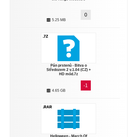
0
5.25 MB
.7Z
Pán prstenů - Bitva o
Středozem 2 v.1.04 (CZ) +
HD mód.7z
-1
4.65 GB
.RAR
Helloween - March Of