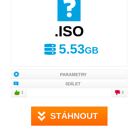
.ISO
5.53
GB
PARAMETRY
SDÍLET
1
2
STÁHNOUT