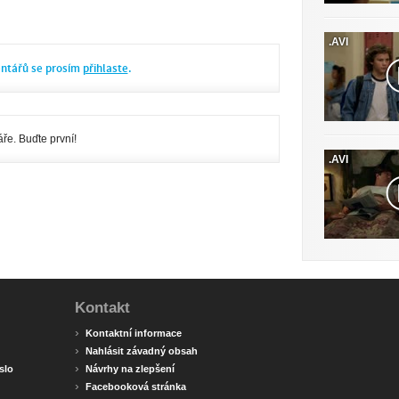
.AVI
entářů se prosím
přihlaste
.
ře. Buďte první!
.AVI
Kontakt
›
Kontaktní informace
›
Nahlásit závadný obsah
›
slo
Návrhy na zlepšení
›
Facebooková stránka