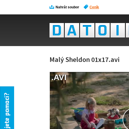
Nahrát soubor
Ceník
Malý Sheldon 01x17.avi
.AVI
NÁH
NENÍ