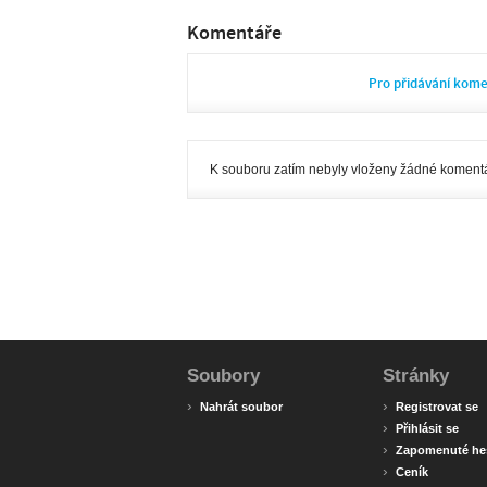
Komentáře
Pro přidávání kom
K souboru zatím nebyly vloženy žádné komentá
Soubory
Stránky
›
›
Nahrát soubor
Registrovat se
›
Přihlásit se
›
Zapomenuté he
›
Ceník