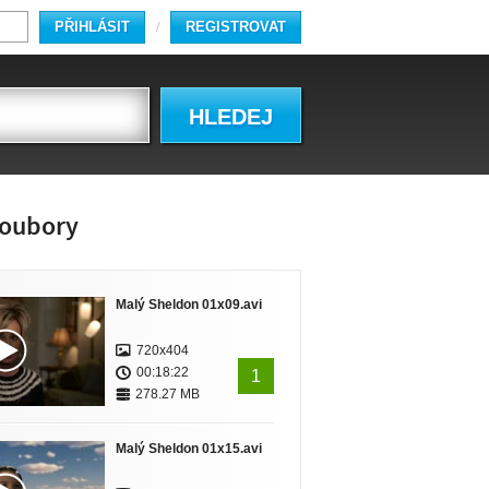
PŘIHLÁSIT
REGISTROVAT
/
HLEDEJ
oubory
Malý Sheldon 01x09.avi
720x404
00:18:22
1
278.27 MB
Malý Sheldon 01x15.avi