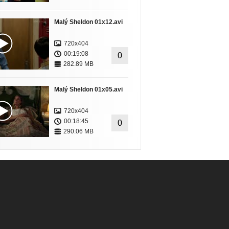
Malý Sheldon 01x12.avi
720x404
00:19:08
0
282.89 MB
Malý Sheldon 01x05.avi
720x404
00:18:45
0
290.06 MB