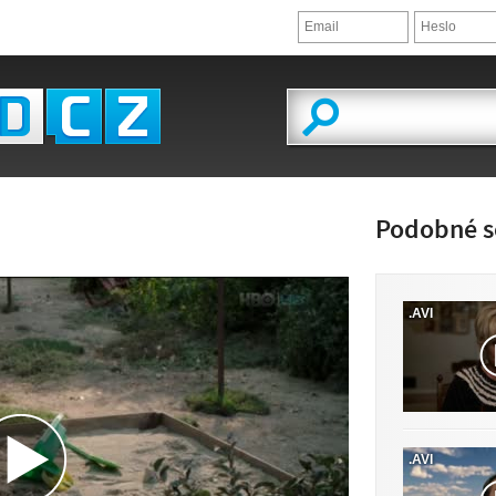
Podobné s
.AVI
LED VIDEA
.AVI
 K DISPOZICI