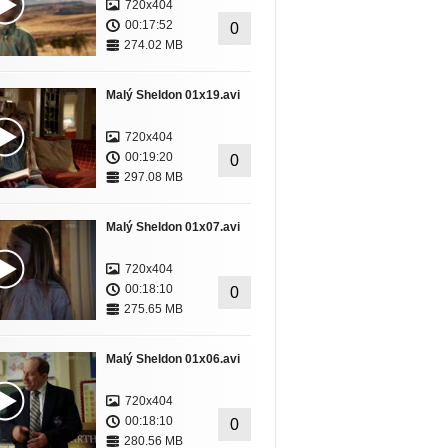
720x404
00:17:52
0
274.02 MB
Malý Sheldon 01x19.avi
720x404
00:19:20
0
297.08 MB
Malý Sheldon 01x07.avi
720x404
00:18:10
0
275.65 MB
Malý Sheldon 01x06.avi
720x404
00:18:10
0
280.56 MB