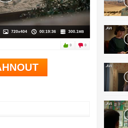
.AVI
720x404
00:19:36
300.1
MB
0
0
ÁHNOUT
.AVI
.AVI