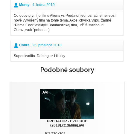
Monty
, 4. ledna 2019
Od doby prvního filmu Aliens vs Predator jednoznačně nejlepší
nově vytvořený film na tohle téma. Akce, chvilka vtipu, žádné
"Prima Cool" efekty!!! Bombastickej film, určitě stahnout!
Obraz,zvuk ´pohoda :)
Cobra
, 26. prosince 2018
Super kvalita. Dabing cz i titulky
Podobné soubory
.AVI
PREDATOR - EVOLUCE
(2018).cz.dabing.avi
720x302