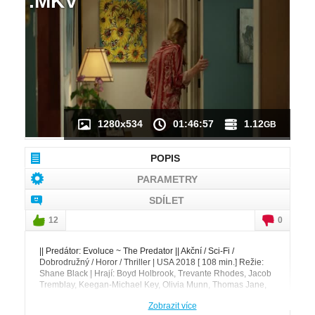
.MKV
NÁHLED VIDEA
NENÍ K DISPOZICI
1280x534
01:46:57
1.12
GB
POPIS
PARAMETRY
SDÍLET
12
0
|| Predátor: Evoluce ~ The Predator || Akční / Sci-Fi /
Dobrodružný / Horor / Thriller | USA 2018 [ 108 min.] Režie:
Shane Black | Hrají: Boyd Holbrook, Trevante Rhodes, Jacob
Tremblay, Keegan-Michael Key, Olivia Munn, Thomas Jane,
Alfie Allen....[ CZ.Dabing / 720p / AC3 5.1 / FORCED.CZ / Mkv ]
Zobrazit více