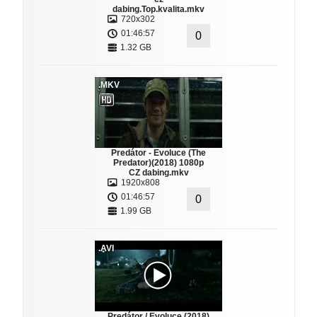
dabing.Top.kvalita.mkv
720x302
01:46:57
0
1.32 GB
.MKV
Predátor - Evoluce (The
Predator)(2018) 1080p
CZ dabing.mkv
1920x808
01:46:57
0
1.99 GB
.AVI
Predátor / Evoluce (2018)