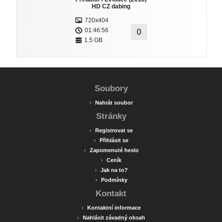
HD CZ dabing
720x404
01:46:56
0
1.5 GB
Soubory
›
Nahrát soubor
Stránky
›
Registrovat se
›
Přihlásit se
›
Zapomenuté heslo
›
Ceník
›
Jak na to?
›
Podmínky
Kontakt
›
Kontaktní informace
›
Nahlásit závadný obsah