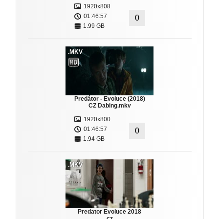
1920x808
01:46:57
0
1.99 GB
.MKV
Predátor - Evoluce (2018)
CZ Dabing.mkv
1920x800
01:46:57
0
1.94 GB
.MKV
Predator Evoluce 2018
cz