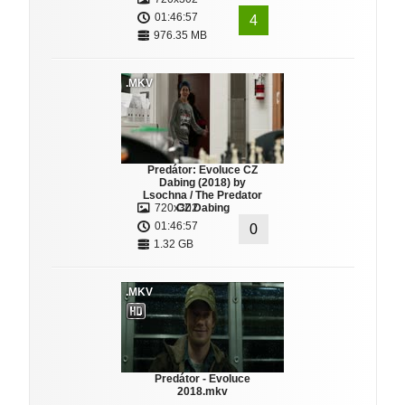
01:46:57
4
976.35 MB
.MKV
Predátor: Evoluce CZ
Dabing (2018) by
Lsochna / The Predator
720x302
CZ Dabing
01:46:57
0
1.32 GB
.MKV
Predátor - Evoluce
2018.mkv